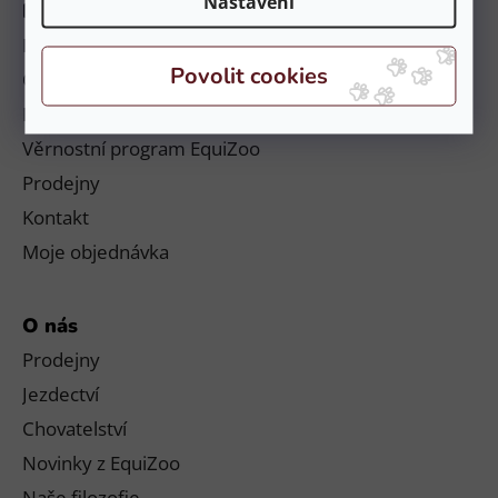
Nastavení
Informace
Platby a doručení
Obchodní podmínky a reklamační řád
Podmínky ochrany osobních údajů
Věrnostní program EquiZoo
Prodejny
Kontakt
Moje objednávka
O nás
Prodejny
Jezdectví
Chovatelství
Novinky z EquiZoo
Naše filozofie