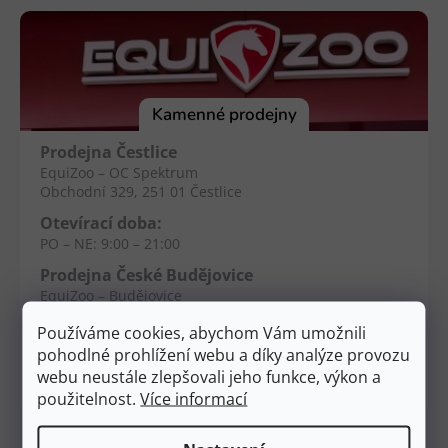
á
p
a
t
í
Kamenné prodejny
Prodejna Čestlice
EquiZoo – OC Spektrum
Obchodní 329, 251 01 Čestlice
Otevírací doba:
PO – NE: 9:00 – 21:00
Prodejna České Budějovice
EquiZoo – Budějovice
Průběžná 2551, 370 04 Č. Budějovice
Používáme cookies, abychom Vám umožnili
Otevírací doba:
pohodlné prohlížení webu a díky analýze provozu
PO – NE: 9:00 – 20:00
webu neustále zlepšovali jeho funkce, výkon a
použitelnost.
Více informací