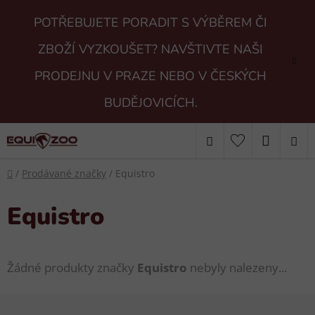
Přejít
POTŘEBUJETE PORADIT S VÝBĚREM ČI
na
obsah
ZBOŽÍ VYZKOUŠET? NAVŠTIVTE NAŠI
PRODEJNU V PRAZE NEBO V ČESKÝCH
BUDĚJOVICÍCH.
Hledat
NÁKUP
Domů
KOŠÍK
/
Prodávané značky
/
Equistro
Equistro
Žádné produkty značky
Equistro
nebyly nalezeny...
Z