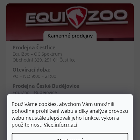
á
p
a
t
í
Kamenné prodejny
Prodejna Čestlice
EquiZoo – OC Spektrum
Obchodní 329, 251 01 Čestlice
Otevírací doba:
PO – NE: 9:00 – 21:00
Prodejna České Budějovice
EquiZoo – Budějovice
Průběžná 2551, 370 04 Č. Budějovice
Používáme cookies, abychom Vám umožnili
Otevírací doba:
pohodlné prohlížení webu a díky analýze provozu
PO – NE: 9:00 – 20:00
webu neustále zlepšovali jeho funkce, výkon a
použitelnost.
Více informací