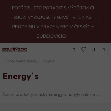
Přejít
POTŘEBUJETE PORADIT S VÝBĚREM ČI
na
obsah
ZBOŽÍ VYZKOUŠET? NAVŠTIVTE NAŠI
PRODEJNU V PRAZE NEBO V ČESKÝCH
BUDĚJOVICÍCH.
Hledat
NÁKUP
Domů
KOŠÍK
/
Prodávané značky
/
Energy´s
Energy´s
Žádné produkty značky
Energy´s
nebyly nalezeny...
Z