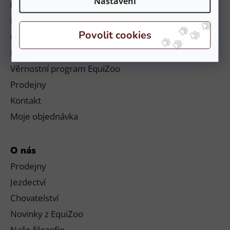
Nastavení
Informace
Platby a doručení
Obchodní podmínky a reklamační řád
Podmínky ochrany osobních údajů
Věrnostní program EquiZoo
Prodejny
Kontakt
Moje objednávka
O nás
Prodejny
Jezdectví
Chovatelství
Novinky z EquiZoo
Naše filozofie