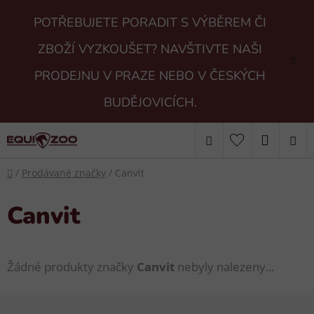
Přejít
POTŘEBUJETE PORADIT S VÝBĚREM ČI
na
obsah
ZBOŽÍ VYZKOUŠET? NAVŠTIVTE NAŠI
PRODEJNU V PRAZE NEBO V ČESKÝCH
BUDĚJOVICÍCH.
Hledat
NÁKUP
Domů
KOŠÍK
/
Prodávané značky
/
Canvit
Canvit
Žádné produkty značky
Canvit
nebyly nalezeny...
Z