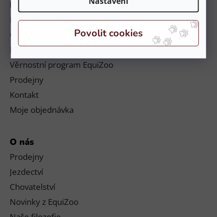
Nastavení
Informace
Platby a doručení
Obchodní podmínky a reklamační řád
Podmínky ochrany osobních údajů
Věrnostní program EquiZoo
Prodejny
Kontakt
Moje objednávka
O nás
Prodejny
Jezdectví
Chovatelství
Novinky z EquiZoo
Naše filozofie