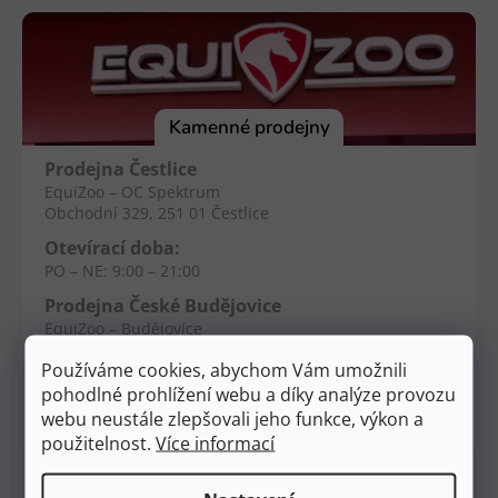
á
p
a
t
í
Kamenné prodejny
Prodejna Čestlice
EquiZoo – OC Spektrum
Obchodní 329, 251 01 Čestlice
Otevírací doba:
PO – NE: 9:00 – 21:00
Prodejna České Budějovice
EquiZoo – Budějovice
Průběžná 2551, 370 04 Č. Budějovice
Používáme cookies, abychom Vám umožnili
Otevírací doba:
pohodlné prohlížení webu a díky analýze provozu
PO – NE: 9:00 – 20:00
webu neustále zlepšovali jeho funkce, výkon a
použitelnost.
Více informací