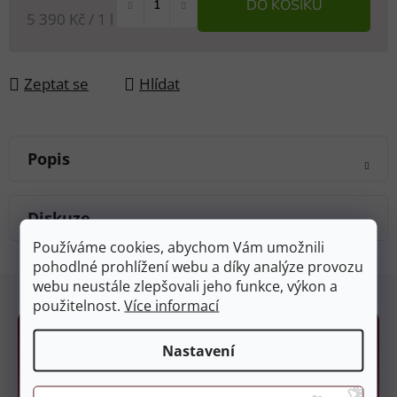
DO KOŠÍKU
Měrná cena:
5 390 Kč / 1 l
Zeptat se
Hlídat
Popis
Diskuze
Používáme cookies, abychom Vám umožnili
pohodlné prohlížení webu a díky analýze provozu
Z
webu neustále zlepšovali jeho funkce, výkon a
á
použitelnost.
Více informací
p
a
Nastavení
t