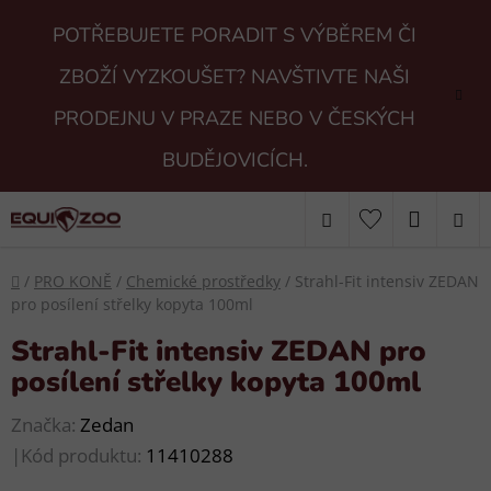
Přejít
POTŘEBUJETE PORADIT S VÝBĚREM ČI
na
obsah
ZBOŽÍ VYZKOUŠET? NAVŠTIVTE NAŠI
PRODEJNU V PRAZE NEBO V ČESKÝCH
BUDĚJOVICÍCH.
Hledat
NÁKUP
KOŠÍK
Domů
/
PRO KONĚ
/
Chemické prostředky
/
Strahl-Fit intensiv ZEDAN
pro posílení střelky kopyta 100ml
Strahl-Fit intensiv ZEDAN pro
posílení střelky kopyta 100ml
Značka:
Zedan
|
Kód produktu:
11410288