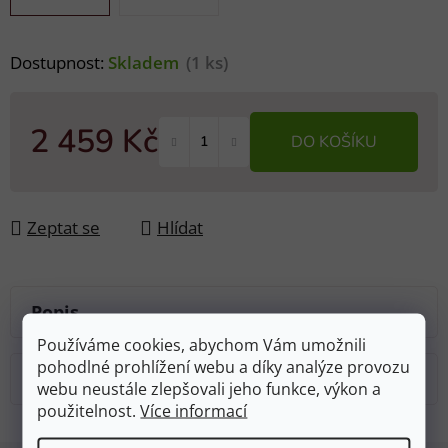
Dostupnost:
Skladem
(1 ks)
2 459 Kč
DO KOŠÍKU
Měrná cena:
Zeptat se
Hlídat
Popis
Používáme cookies, abychom Vám umožnili
pohodlné prohlížení webu a díky analýze provozu
Diskuze
webu neustále zlepšovali jeho funkce, výkon a
použitelnost.
Více informací