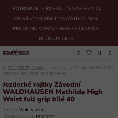
Přejít
POTŘEBUJETE PORADIT S VÝBĚREM ČI
na
obsah
ZBOŽÍ VYZKOUŠET? NAVŠTIVTE NAŠI
PRODEJNU V PRAZE NEBO V ČESKÝCH
BUDĚJOVICÍCH.
Hledat
NÁKUP
KOŠÍK
Domů
/
PRO JEZDCE
/
Rajtky
/
Jezdecké rajtky Závodní WALDHAUSEN
Mathilda High Waist full grip bílé 40
Jezdecké rajtky Závodní
WALDHAUSEN Mathilda High
Waist full grip bílé 40
Značka:
Waldhausen
|
Kód produktu:
18500521