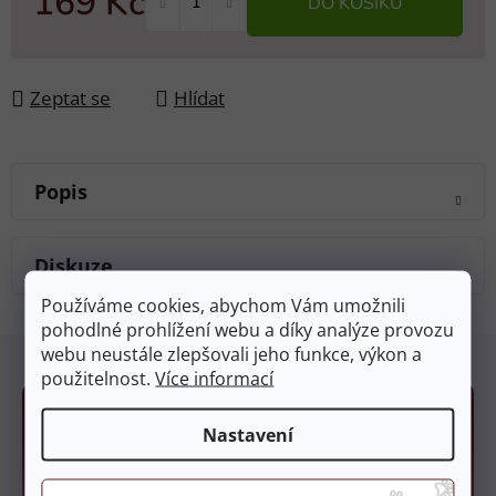
169 Kč
DO KOŠÍKU
Měrná cena:
Zeptat se
Hlídat
Popis
Diskuze
Používáme cookies, abychom Vám umožnili
pohodlné prohlížení webu a díky analýze provozu
Z
webu neustále zlepšovali jeho funkce, výkon a
á
použitelnost.
Více informací
p
a
Nastavení
t
í