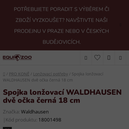
Přejít
POTŘEBUJETE PORADIT S VÝBĚREM ČI
na
obsah
ZBOŽÍ VYZKOUŠET? NAVŠTIVTE NAŠI
PRODEJNU V PRAZE NEBO V ČESKÝCH
BUDĚJOVICÍCH.
Hledat
NÁKUP
KOŠÍK
Domů
/
PRO KONĚ
/
Lonžovací potřeby
/
Spojka lonžovací
WALDHAUSEN dvě očka černá 18 cm
Spojka lonžovací WALDHAUSEN
dvě očka černá 18 cm
Značka:
Waldhausen
|
Kód produktu:
18001498