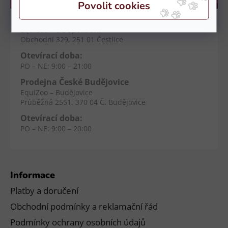
Kamenné prodejny
Prodejna Čestlice
EquiZoo – OC Spektrum
Obchodní 329, 251 01 Čestlice
Otevírací doba:
PO – NE: 9:00 – 21:00
Prodejna České Budějovice
EquiZoo – Budějovice
Průběžná 2551, 370 04 Č. Budějovice
Otevírací doba:
PO – NE: 9:00 – 20:00
Informace
Platby a doručení
Obchodní podmínky a reklamační řád
Podmínky ochrany osobních údajů