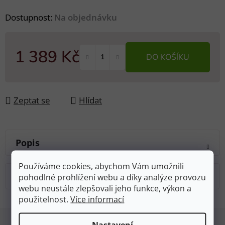
Dostupnost:
Na objednávku
1 389 Kč
DO KOŠÍKU
Měrná cena:
Zeptat se
Hlídat
Popis
Používáme cookies, abychom Vám umožnili
Diskuze
pohodlné prohlížení webu a díky analýze provozu
webu neustále zlepšovali jeho funkce, výkon a
použitelnost.
Více informací
Z
Nastavení