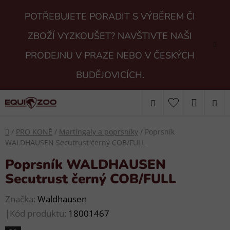
Přejít
POTŘEBUJETE PORADIT S VÝBĚREM ČI
na
obsah
ZBOŽÍ VYZKOUŠET? NAVŠTIVTE NAŠI
PRODEJNU V PRAZE NEBO V ČESKÝCH
BUDĚJOVICÍCH.
Hledat
NÁKUP
KOŠÍK
Domů
/
PRO KONĚ
/
Martingaly a poprsníky
/
Poprsník
WALDHAUSEN Secutrust černý COB/FULL
Poprsník WALDHAUSEN
Secutrust černý COB/FULL
Značka:
Waldhausen
|
Kód produktu:
18001467