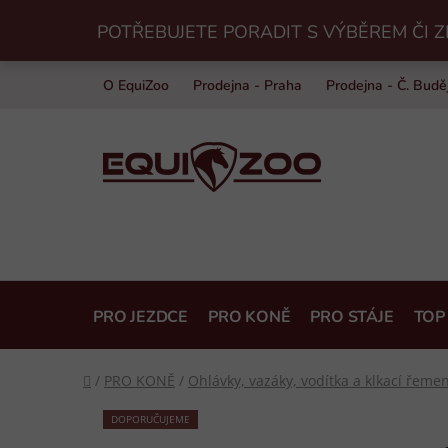
Přejít
POTŘEBUJETE PORADIT S VÝBĚREM ČI Z
na
obsah
O EquiZoo
Prodejna - Praha
Prodejna - Č. Budě
PRO JEZDCE
PRO KONĚ
PRO STÁJE
TOP
Domů
/
PRO KONĚ
/
Ohlávky, vazáky, vodítka a klkací řeme
DOPORUČUJEME