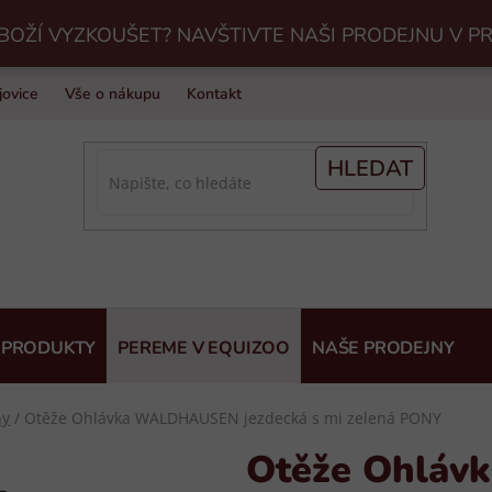
BOŽÍ VYZKOUŠET? NAVŠTIVTE NAŠI PRODEJNU V P
jovice
Vše o nákupu
Kontakt
Praní jezdeckého vybavení v Eq
HLEDAT
 PRODUKTY
PEREME V EQUIZOO
NAŠE PRODEJNY
ny
/
Otěže Ohlávka WALDHAUSEN jezdecká s mi zelená PONY
Otěže Ohlá