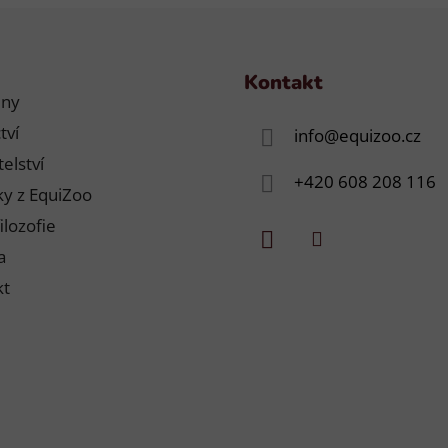
Kontakt
jny
tví
info
@
equizoo.cz
elství
+420 608 208 116
y z EquiZoo
ilozofie
a
kt