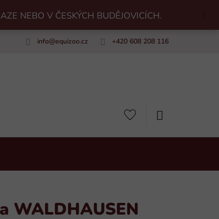
RAZE NEBO V ČESKÝCH BUDĚJOVICÍCH.
info
@
equizoo.cz
+420 608 208 116
uiZoo
NÁKUPNÍ
KOŠÍK
vka WALDHAUSEN