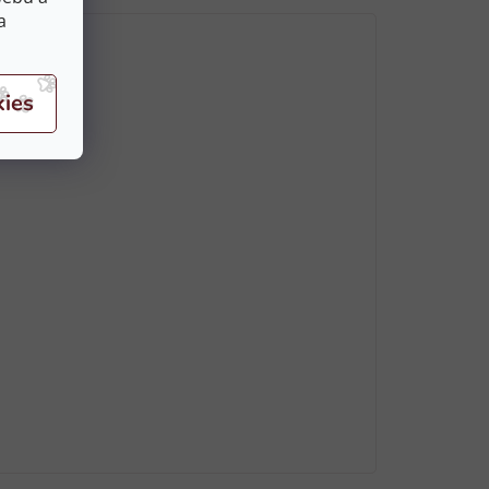
a
erá je sou