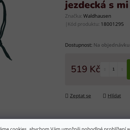
jezdecká s m
Značka:
Waldhausen
|
Kód produktu:
18001295
Dostupnost:
Na objednávku
519 Kč
Měrná cena:
Zeptat se
Hlídat
áme cookies, abychom Vám umožnili pohodlné prohlížení 