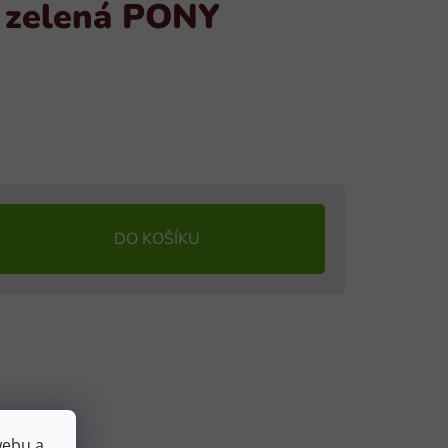
i zelená PONY
DO KOŠÍKU
webu a