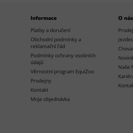
Z
Informace
O nás
á
p
Platby a doručení
Prode
a
Obchodní podmínky a
Jezdec
t
reklamační řád
Chovat
í
Podmínky ochrany osobních
Novink
údajů
Naše f
Věrnostní program EquiZoo
Kariér
Prodejny
Konta
Kontakt
Moje objednávka