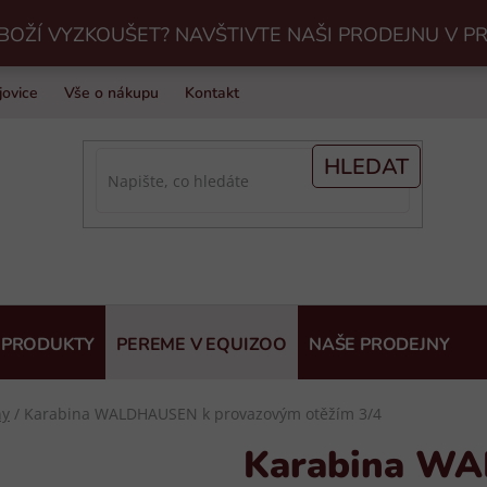
BOŽÍ VYZKOUŠET? NAVŠTIVTE NAŠI PRODEJNU V P
jovice
Vše o nákupu
Kontakt
Praní jezdeckého vybavení v Eq
HLEDAT
 PRODUKTY
PEREME V EQUIZOO
NAŠE PRODEJNY
ny
/
Karabina WALDHAUSEN k provazovým otěžím 3/4
Karabina W