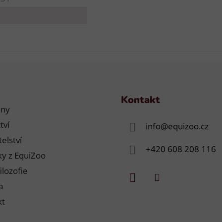
Kontakt
jny
tví
info
@
equizoo.cz
elství
+420 608 208 116
y z EquiZoo
ilozofie
a
kt