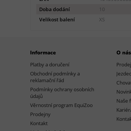
Doba dodání
10
Velikost balení
XS
Z
Informace
O nás
á
p
Platby a doručení
Prode
a
Obchodní podmínky a
Jezdec
t
reklamační řád
Chovat
í
Podmínky ochrany osobních
Novink
údajů
Naše f
Věrnostní program EquiZoo
Kariér
Prodejny
Konta
Kontakt