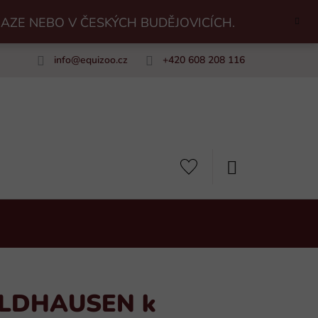
RAZE NEBO V ČESKÝCH BUDĚJOVICÍCH.
info
@
equizoo.cz
+420 608 208 116
uiZoo
NÁKUPNÍ
KOŠÍK
ALDHAUSEN k