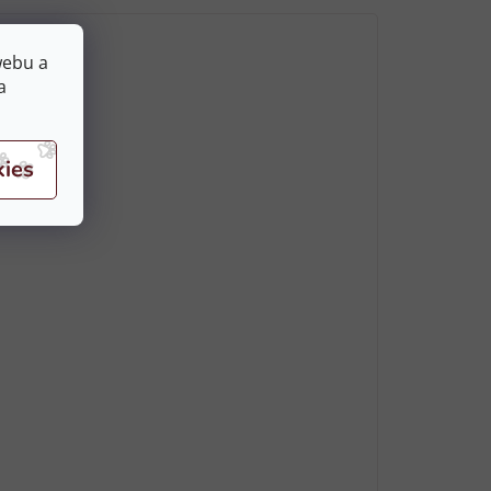
webu a
a