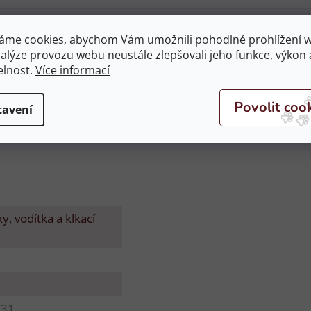
vazovým otěžím 3/4
áme cookies, abychom Vám umožnili pohodlné prohlížení 
nalýze provozu webu neustále zlepšovali jeho funkce, výkon 
nou výměnu.
elnost.
Více informací
tavení
y, vodítka a klkací
331