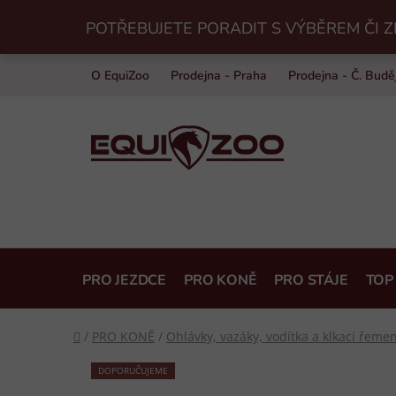
Přejít
POTŘEBUJETE PORADIT S VÝBĚREM ČI Z
na
obsah
O EquiZoo
Prodejna - Praha
Prodejna - Č. Budě
PRO JEZDCE
PRO KONĚ
PRO STÁJE
TOP
Domů
/
PRO KONĚ
/
Ohlávky, vazáky, vodítka a klkací řeme
DOPORUČUJEME