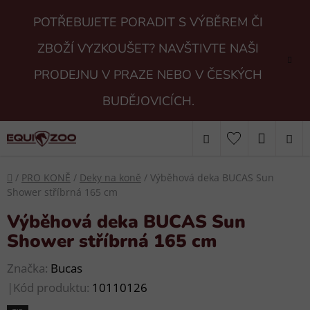
Přejít
POTŘEBUJETE PORADIT S VÝBĚREM ČI
na
obsah
ZBOŽÍ VYZKOUŠET? NAVŠTIVTE NAŠI
PRODEJNU V PRAZE NEBO V ČESKÝCH
BUDĚJOVICÍCH.
Hledat
NÁKUP
KOŠÍK
Domů
/
PRO KONĚ
/
Deky na koně
/
Výběhová deka BUCAS Sun
Shower stříbrná 165 cm
Výběhová deka BUCAS Sun
Shower stříbrná 165 cm
Značka:
Bucas
|
Kód produktu:
10110126