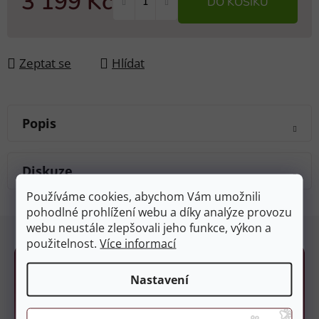
3 199 Kč
DO KOŠÍKU
Měrná cena:
Zeptat se
Hlídat
Popis
Diskuze
Používáme cookies, abychom Vám umožnili
pohodlné prohlížení webu a díky analýze provozu
Z
webu neustále zlepšovali jeho funkce, výkon a
á
použitelnost.
Více informací
p
a
Nastavení
t
í