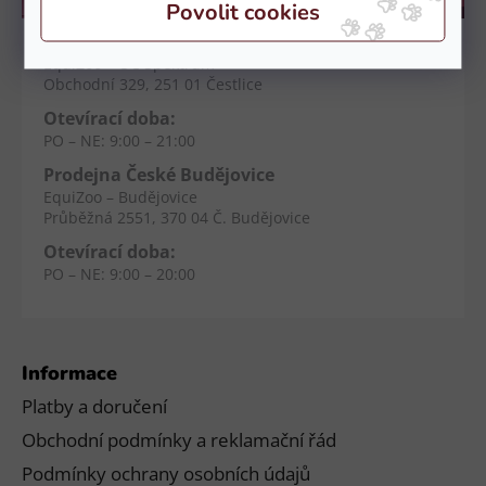
Kamenné prodejny
Prodejna Čestlice
EquiZoo – OC Spektrum
Obchodní 329, 251 01 Čestlice
Otevírací doba:
PO – NE: 9:00 – 21:00
Prodejna České Budějovice
EquiZoo – Budějovice
Průběžná 2551, 370 04 Č. Budějovice
Otevírací doba:
PO – NE: 9:00 – 20:00
Informace
Platby a doručení
Obchodní podmínky a reklamační řád
Podmínky ochrany osobních údajů