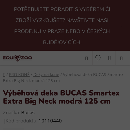
Přejít
POTŘEBUJETE PORADIT S VÝBĚREM ČI
na
obsah
ZBOŽÍ VYZKOUŠET? NAVŠTIVTE NAŠI
PRODEJNU V PRAZE NEBO V ČESKÝCH
BUDĚJOVICÍCH.
Hledat
NÁKUP
KOŠÍK
Domů
/
PRO KONĚ
/
Deky na koně
/
Výběhová deka BUCAS Smartex
Extra Big Neck modrá 125 cm
Výběhová deka BUCAS Smartex
Extra Big Neck modrá 125 cm
Značka:
Bucas
|
Kód produktu:
10110440