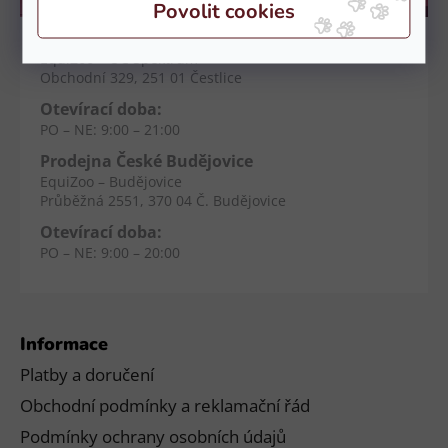
Kamenné prodejny
Prodejna Čestlice
EquiZoo – OC Spektrum
Obchodní 329, 251 01 Čestlice
Otevírací doba:
PO – NE: 9:00 – 21:00
Prodejna České Budějovice
EquiZoo – Budějovice
Průběžná 2551, 370 04 Č. Budějovice
Otevírací doba:
PO – NE: 9:00 – 20:00
Informace
Platby a doručení
Obchodní podmínky a reklamační řád
Podmínky ochrany osobních údajů