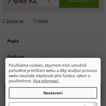
7 649 Kč
DO KOŠÍKU
Měrná cena:
Zeptat se
Hlídat
Popis
Diskuze
Používáme cookies, abychom Vám umožnili
pohodlné prohlížení webu a díky analýze provozu
Z
webu neustále zlepšovali jeho funkce, výkon a
á
použitelnost.
Více informací
p
a
Nastavení
t
í