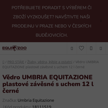
Přejít
POTŘEBUJETE PORADIT S VÝBĚREM ČI
na
obsah
ZBOŽÍ VYZKOUŠET? NAVŠTIVTE NAŠI
PRODEJNU V PRAZE NEBO V ČESKÝCH
BUDĚJOVICÍCH.
Hledat
NÁKUP
KOŠÍK
Domů
/
PRO STÁJE
/
Žlaby, vědra, kýble a ostatní
/
Vědro UMBRIA
EQUITAZIONE plastové závěsné s uchem 12 l černé
Vědro UMBRIA EQUITAZIONE
plastové závěsné s uchem 12 l
černé
Značka:
Umbria Equitazione
|
Kód produktu:
18111519