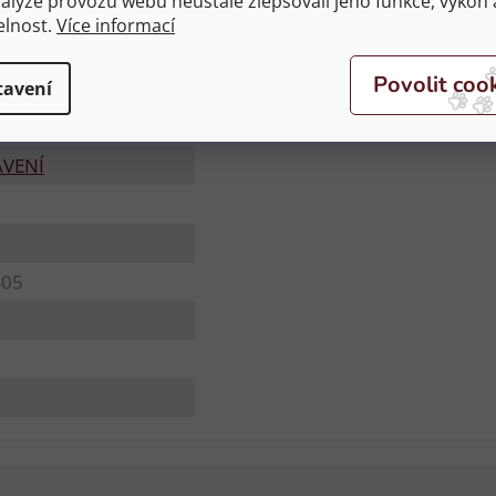
nalýze provozu webu neustále zlepšovali jeho funkce, výkon 
elnost.
Více informací
tavení
AVENÍ
405