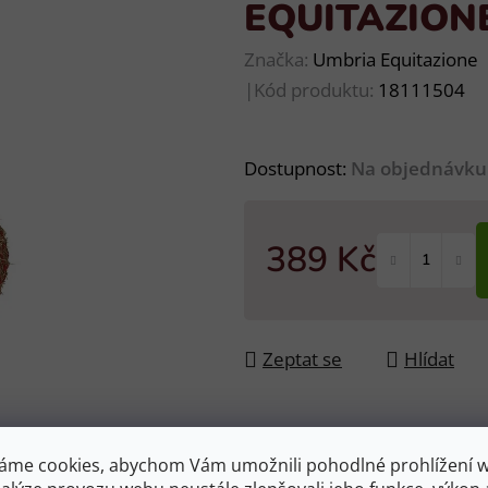
EQUITAZIONE
Značka:
Umbria Equitazione
|
Kód produktu:
18111504
Dostupnost:
Na objednávku
389 Kč
Měrná cena:
Zeptat se
Hlídat
áme cookies, abychom Vám umožnili pohodlné prohlížení 