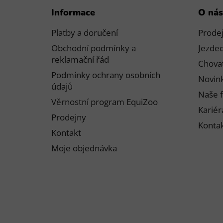
Z
Informace
O nás
á
p
Platby a doručení
Prode
a
Obchodní podmínky a
Jezdec
t
reklamační řád
Chovat
í
Podmínky ochrany osobních
Novink
údajů
Naše f
Věrnostní program EquiZoo
Kariér
Prodejny
Konta
Kontakt
Moje objednávka