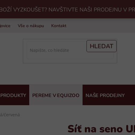
BOŽÍ VYZKOUŠET? NAVŠTIVTE NAŠI PRODEJNU V P
jovice
Vše o nákupu
Kontakt
Praní jezdeckého vybavení v Eq
HLEDAT
 PRODUKTY
PEREME V EQUIZOO
NAŠE PRODEJNY
á/červená
Síť na seno 