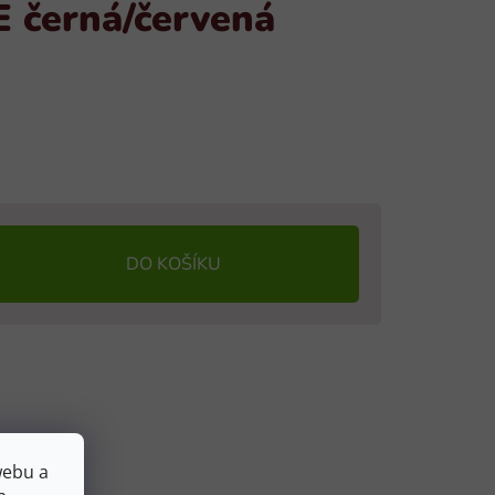
 černá/červená
DO KOŠÍKU
webu a