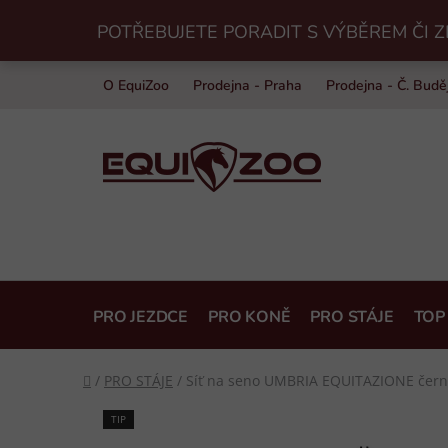
Přejít
POTŘEBUJETE PORADIT S VÝBĚREM ČI Z
na
obsah
O EquiZoo
Prodejna - Praha
Prodejna - Č. Budě
PRO JEZDCE
PRO KONĚ
PRO STÁJE
TOP
Domů
/
PRO STÁJE
/
Síť na seno UMBRIA EQUITAZIONE čern
TIP