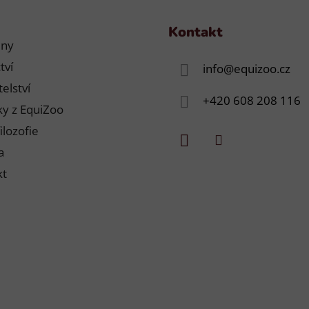
Kontakt
jny
tví
info
@
equizoo.cz
elství
+420 608 208 116
y z EquiZoo
ilozofie
a
kt