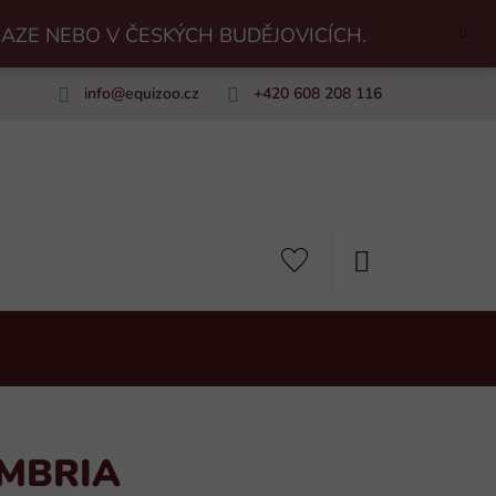
RAZE NEBO V ČESKÝCH BUDĚJOVICÍCH.
info
@
equizoo.cz
+420 608 208 116
uiZoo
NÁKUPNÍ
KOŠÍK
UMBRIA