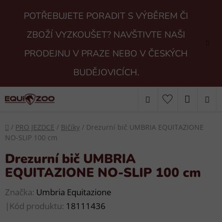
Přejít
POTŘEBUJETE PORADIT S VÝBĚREM ČI
na
obsah
ZBOŽÍ VYZKOUŠET? NAVŠTIVTE NAŠI
PRODEJNU V PRAZE NEBO V ČESKÝCH
BUDĚJOVICÍCH.
Hledat
NÁKUP
KOŠÍK
Domů
/
PRO JEZDCE
/
Bičíky
/
Drezurní bič UMBRIA EQUITAZIONE
NO-SLIP 100 cm
Drezurní bič UMBRIA
EQUITAZIONE NO-SLIP 100 cm
Značka:
Umbria Equitazione
|
Kód produktu:
18111436