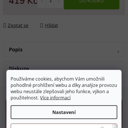
419 Kč
DO KOŠÍKU
Měrná cena:
Zeptat se
Hlídat
Popis
Diskuze
Používáme cookies, abychom Vám umožnili
pohodlné prohlížení webu a díky analýze provozu
Z
webu neustále zlepšovali jeho funkce, výkon a
á
použitelnost.
Více informací
p
a
Nastavení
t
í