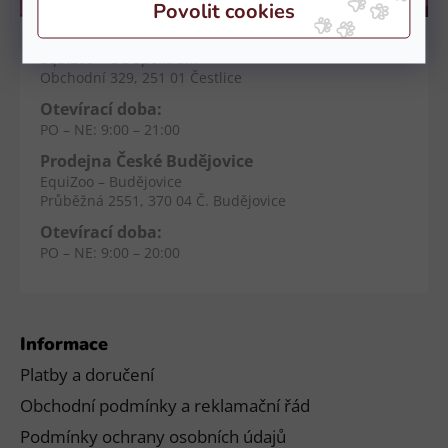
Kamenné prodejny
Prodejna Čestlice
EquiZoo – OC Spektrum
Obchodní 329, 251 01 Čestlice
Otevírací doba:
PO – NE: 9:00 – 21:00
Prodejna České Budějovice
EquiZoo – Budějovice
Průběžná 2551, 370 04 Č. Budějovice
Otevírací doba:
PO – NE: 9:00 – 20:00
Informace
Platby a doručení
Obchodní podmínky a reklamační řád
Podmínky ochrany osobních údajů