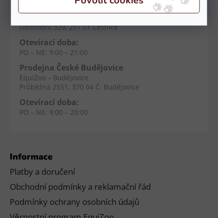
Prodejna Čestlice
EquiZoo – OC Spektrum
Obchodní 329, 251 01 Čestlice
Otevírací doba:
PO – NE: 9:00 – 21:00
Prodejna České Budějovice
EquiZoo – Budějovice
Průběžná 2551, 370 04 Č. Budějovice
Otevírací doba:
PO – NE: 9:00 – 20:00
Informace
Platby a doručení
Obchodní podmínky a reklamační řád
Podmínky ochrany osobních údajů
Věrnostní program EquiZoo