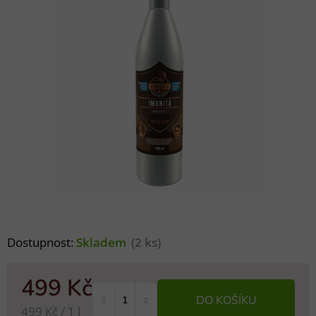
Dostupnost:
Skladem
(2 ks)
499 Kč
DO KOŠÍKU
Měrná cena:
499 Kč / 1 l