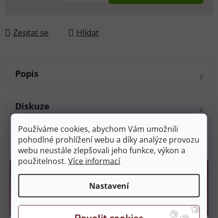
Zeptat se
Hlídat
Popis
Diskuze
Používáme cookies, abychom Vám umožnili
pohodlné prohlížení webu a díky analýze provozu
Z
webu neustále zlepšovali jeho funkce, výkon a
á
použitelnost.
Více informací
p
a
Nastavení
t
í
Kamenné prodejny