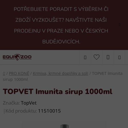
Přejít
POTŘEBUJETE PORADIT S VÝBĚREM ČI
na
obsah
ZBOŽÍ VYZKOUŠET? NAVŠTIVTE NAŠI
PRODEJNU V PRAZE NEBO V ČESKÝCH
BUDĚJOVICÍCH.
Hledat
NÁKUP
KOŠÍK
Domů
/
PRO KONĚ
/
Krmiva, krmné doplňky a soli
/
TOPVET Imunita
sirup 1000ml
TOPVET Imunita sirup 1000ml
Značka:
TopVet
|
Kód produktu:
11510015