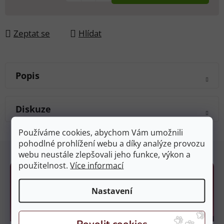
Zeptat se
Hlídat
Popis
Diskuze
Používáme cookies, abychom Vám umožnili
pohodlné prohlížení webu a díky analýze provozu
Z
webu neustále zlepšovali jeho funkce, výkon a
á
použitelnost.
Více informací
p
a
Nastavení
t
í
Kamenné prodejny