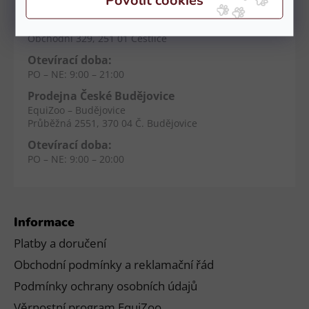
Prodejna Čestlice
EquiZoo – OC Spektrum
Obchodní 329, 251 01 Čestlice
Otevírací doba:
PO – NE: 9:00 – 21:00
Prodejna České Budějovice
EquiZoo – Budějovice
Průběžná 2551, 370 04 Č. Budějovice
Otevírací doba:
PO – NE: 9:00 – 20:00
Informace
Platby a doručení
Obchodní podmínky a reklamační řád
Podmínky ochrany osobních údajů
Věrnostní program EquiZoo