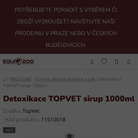
Přejít
POTŘEBUJETE PORADIT S VÝBĚREM ČI
na
obsah
ZBOŽÍ VYZKOUŠET? NAVŠTIVTE NAŠI
PRODEJNU V PRAZE NEBO V ČESKÝCH
BUDĚJOVICÍCH.
Hledat
NÁKUP
KOŠÍK
Domů
/
PRO KONĚ
/
Krmiva, krmné doplňky a soli
/
Detoxikace
TOPVET sirup 1000ml
Detoxikace TOPVET sirup 1000ml
Značka:
TopVet
|
Kód produktu:
11510018
AKCE