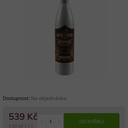
Dostupnost:
Na objednávku
539 Kč
DO KOŠÍKU
Měrná cena:
539 Kč / 1 l