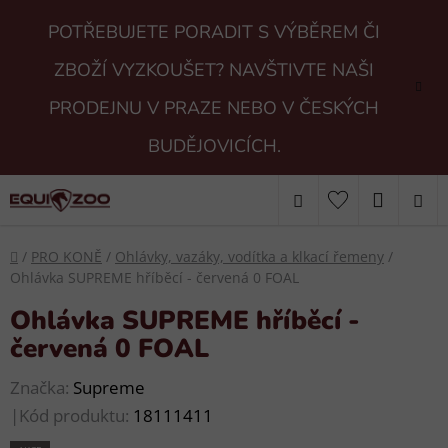
Přejít
POTŘEBUJETE PORADIT S VÝBĚREM ČI
na
obsah
ZBOŽÍ VYZKOUŠET? NAVŠTIVTE NAŠI
PRODEJNU V PRAZE NEBO V ČESKÝCH
BUDĚJOVICÍCH.
Hledat
NÁKUP
KOŠÍK
Domů
/
PRO KONĚ
/
Ohlávky, vazáky, vodítka a klkací řemeny
/
Ohlávka SUPREME hříběcí - červená 0 FOAL
Ohlávka SUPREME hříběcí -
červená 0 FOAL
Značka:
Supreme
|
Kód produktu:
18111411