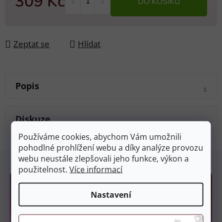
309 Kč
DO KOŠÍKU
Měrná cena:
Zeptat se
Hlídat
Popis
Diskuze
Používáme cookies, abychom Vám umožnili
pohodlné prohlížení webu a díky analýze provozu
Z
webu neustále zlepšovali jeho funkce, výkon a
á
použitelnost.
Více informací
p
a
Nastavení
t
í