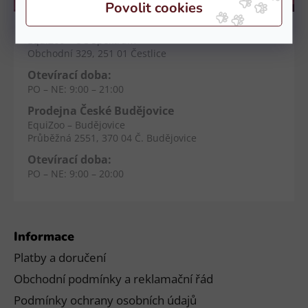
Kamenné prodejny
Prodejna Čestlice
EquiZoo – OC Spektrum
Obchodní 329, 251 01 Čestlice
Otevírací doba:
PO – NE: 9:00 – 21:00
Prodejna České Budějovice
EquiZoo – Budějovice
Průběžná 2551, 370 04 Č. Budějovice
Otevírací doba:
PO – NE: 9:00 – 20:00
Informace
Platby a doručení
Obchodní podmínky a reklamační řád
Podmínky ochrany osobních údajů