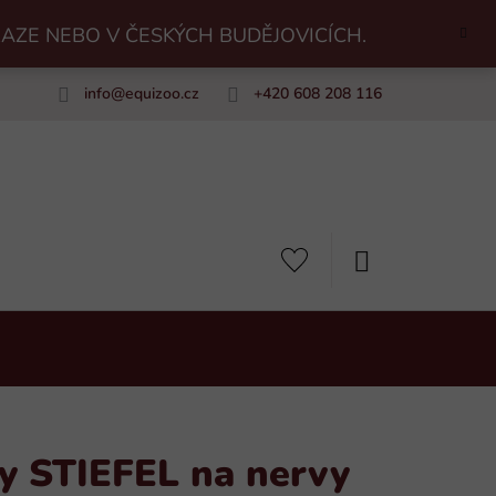
RAZE NEBO V ČESKÝCH BUDĚJOVICÍCH.
info
@
equizoo.cz
+420 608 208 116
uiZoo
NÁKUPNÍ
KOŠÍK
ny STIEFEL na nervy