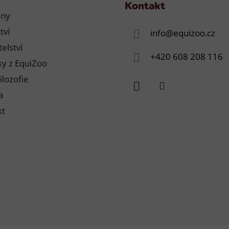
Kontakt
jny
tví
info
@
equizoo.cz
elství
+420 608 208 116
y z EquiZoo
ilozofie
a
kt