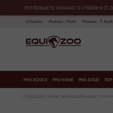
Přejít
POTŘEBUJETE PORADIT S VÝBĚREM ČI Z
na
obsah
O EquiZoo
Prodejna - Praha
Prodejna - Č. Budě
PRO JEZDCE
PRO KONĚ
PRO STÁJE
TOP
Domů
/
PRO KONĚ
/
Krmiva, krmné doplňky a soli
/
Silenci