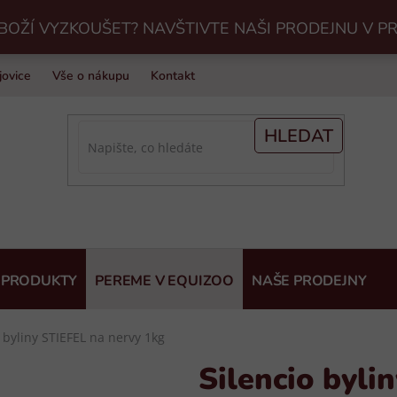
BOŽÍ VYZKOUŠET? NAVŠTIVTE NAŠI PRODEJNU V P
jovice
Vše o nákupu
Kontakt
Praní jezdeckého vybavení v Eq
HLEDAT
 PRODUKTY
PEREME V EQUIZOO
NAŠE PRODEJNY
o byliny STIEFEL na nervy 1kg
Silencio byli