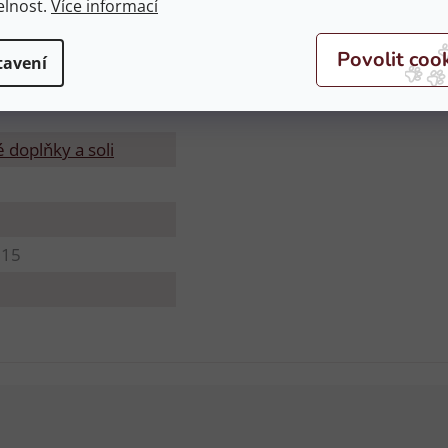
elnost.
Více informací
tavení
 doplňky a soli
015