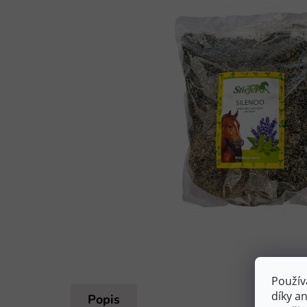
Použív
díky a
Popis