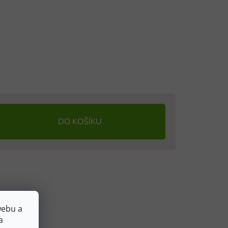
DO KOŠÍKU
webu a
a