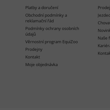
p
Platby a doručení
Prode
a
Obchodní podmínky a
Jezdec
t
reklamační řád
Chovat
í
Podmínky ochrany osobních
Novink
údajů
Naše f
Věrnostní program EquiZoo
Kariér
Prodejny
Konta
Kontakt
Moje objednávka