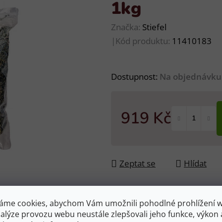
1kg
Značka:
Stiefel
|
Kód produktu:
11410183
Dostupnost:
Na objednávku
919 Kč
Měrná cena:
Zeptat se
Hlídat
áme cookies, abychom Vám umožnili pohodlné prohlížení 
nalýze provozu webu neustále zlepšovali jeho funkce, výkon 