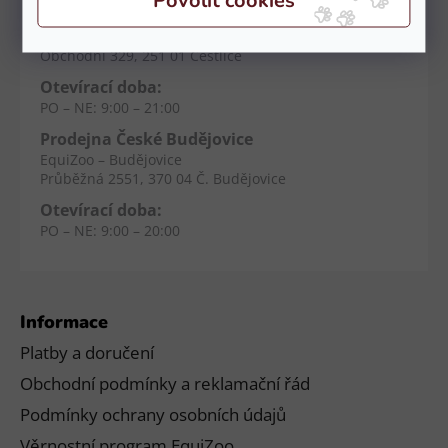
Prodejna Čestlice
EquiZoo – OC Spektrum
Obchodní 329, 251 01 Čestlice
Otevírací doba:
PO – NE: 9:00 – 21:00
Prodejna České Budějovice
EquiZoo – Budějovice
Průběžná 2551, 370 04 Č. Budějovice
Otevírací doba:
PO – NE: 9:00 – 20:00
Informace
Platby a doručení
Obchodní podmínky a reklamační řád
Podmínky ochrany osobních údajů
Věrnostní program EquiZoo