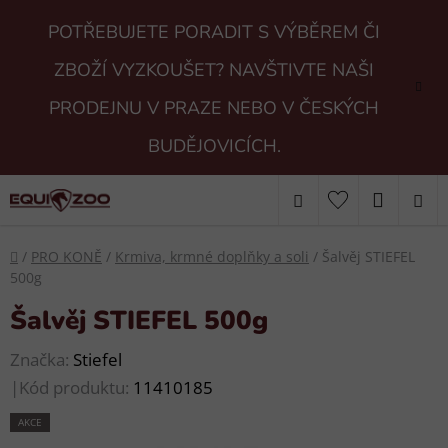
Přejít
POTŘEBUJETE PORADIT S VÝBĚREM ČI
na
obsah
ZBOŽÍ VYZKOUŠET? NAVŠTIVTE NAŠI
PRODEJNU V PRAZE NEBO V ČESKÝCH
BUDĚJOVICÍCH.
Hledat
NÁKUP
KOŠÍK
Domů
/
PRO KONĚ
/
Krmiva, krmné doplňky a soli
/
Šalvěj STIEFEL
500g
Šalvěj STIEFEL 500g
Značka:
Stiefel
|
Kód produktu:
11410185
AKCE