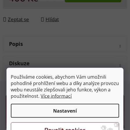
Měrná cena:
Zeptat se
Hlídat
Popis
Diskuze
Používáme cookies, abychom Vám umožnili
pohodlné prohlížení webu a díky analýze provozu
Z
webu neustále zlepšovali jeho funkce, výkon a
á
použitelnost.
Více informací
p
a
Nastavení
t
í
Kamenné prodejny