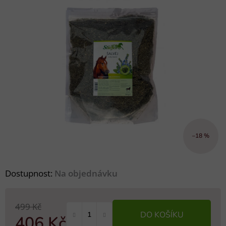
–18 %
Dostupnost:
Na objednávku
499 Kč
DO KOŠÍKU
406 Kč