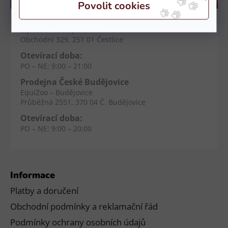
Kamenné prodejny
Prodejna Čestlice
EquiZoo – OC Spektrum
Obchodní 329, 251 01 Čestlice
Otevírací doba:
PO – NE: 9:00 – 21:00
Prodejna České Budějovice
EquiZoo – Budějovice
Průběžná 2551, 370 04 Č. Budějovice
Otevírací doba:
PO – NE: 9:00 – 20:00
Informace
Platby a doručení
Obchodní podmínky a reklamační řád
Podmínky ochrany osobních údajů