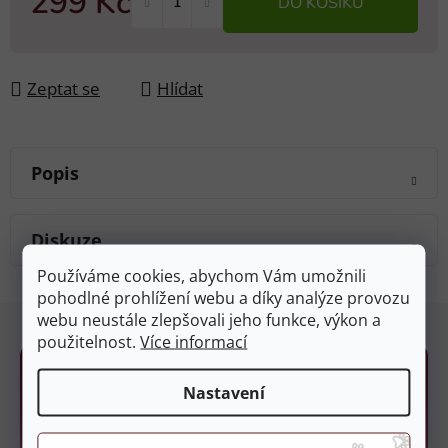
299 Kč
DO KOŠÍKU
Měrná cena:
Zeptat se
Hlídat
Popis
Diskuze
Používáme cookies, abychom Vám umožnili
pohodlné prohlížení webu a díky analýze provozu
Z
webu neustále zlepšovali jeho funkce, výkon a
á
použitelnost.
Více informací
p
a
Nastavení
t
í