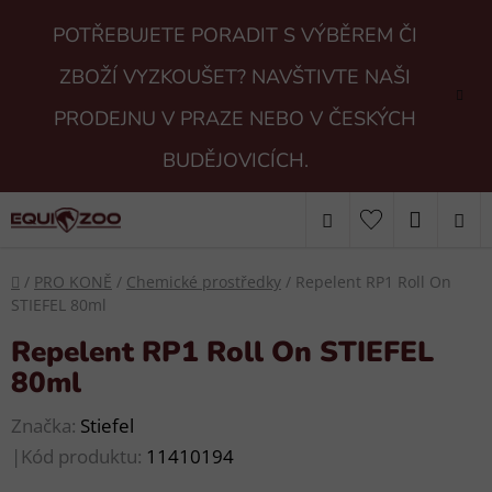
Přejít
POTŘEBUJETE PORADIT S VÝBĚREM ČI
na
obsah
ZBOŽÍ VYZKOUŠET? NAVŠTIVTE NAŠI
PRODEJNU V PRAZE NEBO V ČESKÝCH
BUDĚJOVICÍCH.
Hledat
NÁKUP
KOŠÍK
Domů
/
PRO KONĚ
/
Chemické prostředky
/
Repelent RP1 Roll On
STIEFEL 80ml
Repelent RP1 Roll On STIEFEL
80ml
Značka:
Stiefel
|
Kód produktu:
11410194