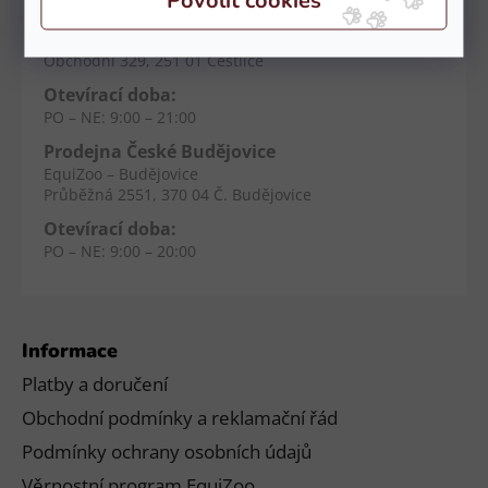
Prodejna Čestlice
EquiZoo – OC Spektrum
Obchodní 329, 251 01 Čestlice
Otevírací doba:
PO – NE: 9:00 – 21:00
Prodejna České Budějovice
EquiZoo – Budějovice
Průběžná 2551, 370 04 Č. Budějovice
Otevírací doba:
PO – NE: 9:00 – 20:00
Informace
Platby a doručení
Obchodní podmínky a reklamační řád
Podmínky ochrany osobních údajů
Věrnostní program EquiZoo