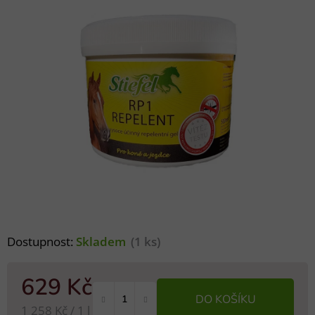
Dostupnost:
Skladem
(1 ks)
629 Kč
DO KOŠÍKU
Měrná cena:
1 258 Kč / 1 l