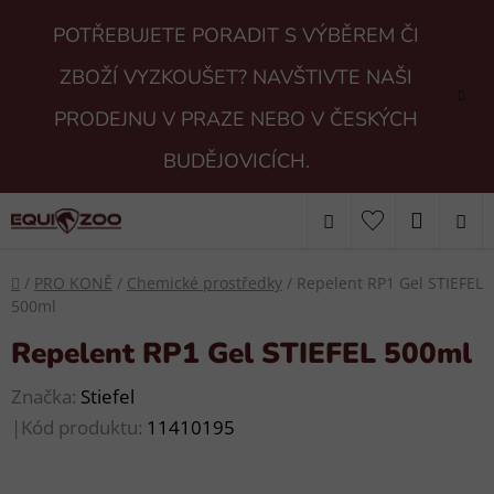
Přejít
POTŘEBUJETE PORADIT S VÝBĚREM ČI
na
obsah
ZBOŽÍ VYZKOUŠET? NAVŠTIVTE NAŠI
PRODEJNU V PRAZE NEBO V ČESKÝCH
BUDĚJOVICÍCH.
Hledat
NÁKUP
KOŠÍK
Domů
/
PRO KONĚ
/
Chemické prostředky
/
Repelent RP1 Gel STIEFEL
500ml
Repelent RP1 Gel STIEFEL 500ml
Značka:
Stiefel
|
Kód produktu:
11410195