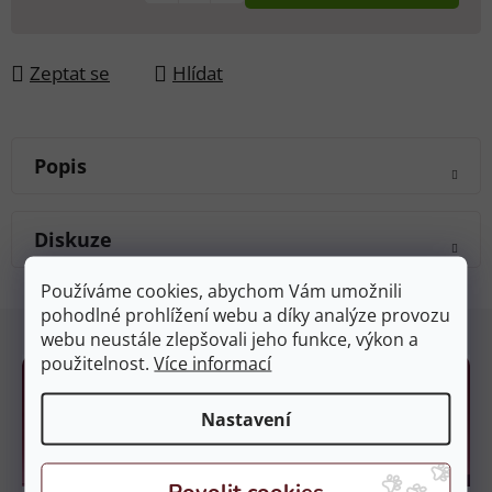
Zeptat se
Hlídat
Popis
Diskuze
Používáme cookies, abychom Vám umožnili
pohodlné prohlížení webu a díky analýze provozu
Z
webu neustále zlepšovali jeho funkce, výkon a
á
použitelnost.
Více informací
p
a
Nastavení
t
í
Kamenné prodejny