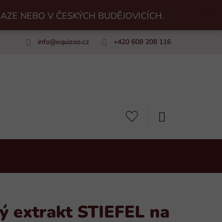
RAZE NEBO V ČESKÝCH BUDĚJOVICÍCH.
info
@
equizoo.cz
+420 608 208 116
uiZoo
NÁKUPNÍ
KOŠÍK
ý extrakt STIEFEL na