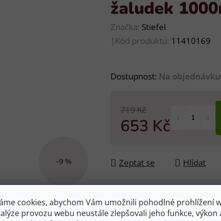
žaludek 1000
Značka:
Stiefel
|
Kód produktu:
11410169
Dostupnost:
Na objednávku
719 Kč
653 Kč
Měrná cena:
Zeptat se
Hlídat
–9 %
áme cookies, abychom Vám umožnili pohodlné prohlížení 
nalýze provozu webu neustále zlepšovali jeho funkce, výkon 