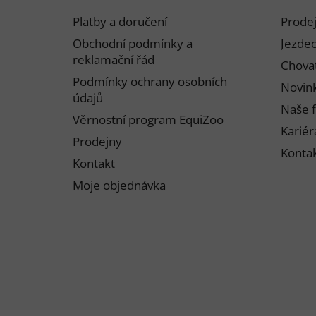
p
Platby a doručení
Prode
a
Obchodní podmínky a
Jezdec
t
reklamační řád
Chovat
í
Podmínky ochrany osobních
Novink
údajů
Naše f
Věrnostní program EquiZoo
Kariér
Prodejny
Konta
Kontakt
Moje objednávka