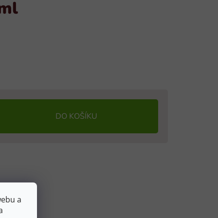
ml
DO KOŠÍKU
webu a
a