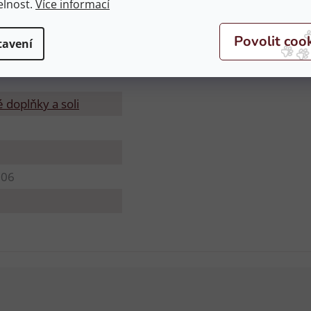
elnost.
Více informací
tavení
 doplňky a soli
606