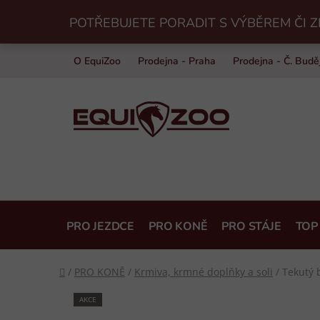
Přejít
POTŘEBUJETE PORADIT S VÝBĚREM ČI Z
na
obsah
O EquiZoo
Prodejna - Praha
Prodejna - Č. Budě
PRO JEZDCE
PRO KONĚ
PRO STÁJE
TOP
Domů
/
PRO KONĚ
/
Krmiva, krmné doplňky a soli
/
Tekutý 
AKCE