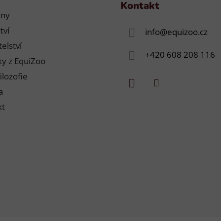
Kontakt
jny
tví
info
@
equizoo.cz
elství
+420 608 208 116
y z EquiZoo
ilozofie
a
kt