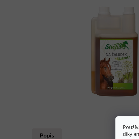
Použív
díky a
Popis