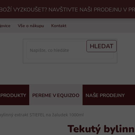
BOŽÍ VYZKOUŠET? NAVŠTIVTE NAŠI PRODEJNU V P
jovice
Vše o nákupu
Kontakt
Praní jezdeckého vybavení v Eq
HLEDAT
 PRODUKTY
PEREME V EQUIZOO
NAŠE PRODEJNY
bylinný extrakt STIEFEL na žaludek 1000ml
Tekutý bylinn