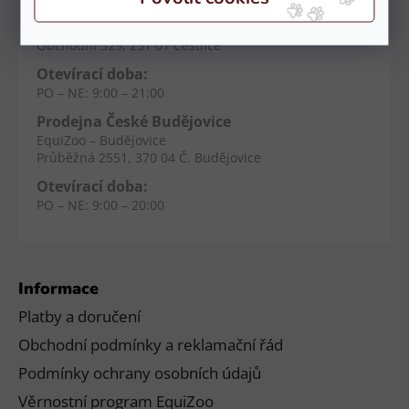
Prodejna Čestlice
EquiZoo – OC Spektrum
Obchodní 329, 251 01 Čestlice
Otevírací doba:
PO – NE: 9:00 – 21:00
Prodejna České Budějovice
EquiZoo – Budějovice
Průběžná 2551, 370 04 Č. Budějovice
Otevírací doba:
PO – NE: 9:00 – 20:00
Informace
Platby a doručení
Obchodní podmínky a reklamační řád
Podmínky ochrany osobních údajů
Věrnostní program EquiZoo