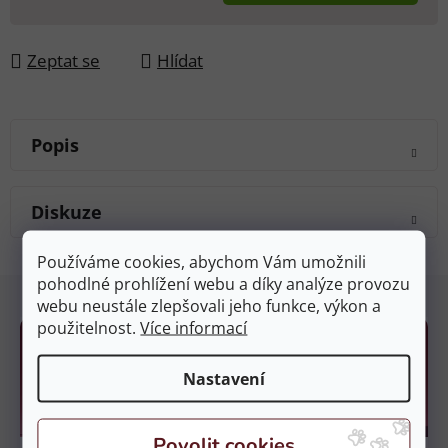
Měrná cena:
Zeptat se
Hlídat
Popis
Diskuze
Používáme cookies, abychom Vám umožnili
Z
pohodlné prohlížení webu a díky analýze provozu
webu neustále zlepšovali jeho funkce, výkon a
á
použitelnost.
Více informací
p
a
Nastavení
t
í
Kamenné prodejny