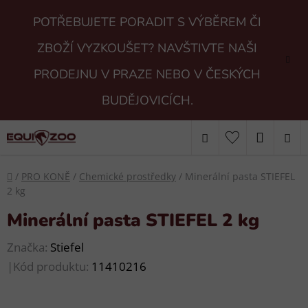
Přejít
POTŘEBUJETE PORADIT S VÝBĚREM ČI
na
obsah
ZBOŽÍ VYZKOUŠET? NAVŠTIVTE NAŠI
PRODEJNU V PRAZE NEBO V ČESKÝCH
BUDĚJOVICÍCH.
Hledat
NÁKUP
KOŠÍK
Domů
/
PRO KONĚ
/
Chemické prostředky
/
Minerální pasta STIEFEL
2 kg
Minerální pasta STIEFEL 2 kg
Značka:
Stiefel
|
Kód produktu:
11410216