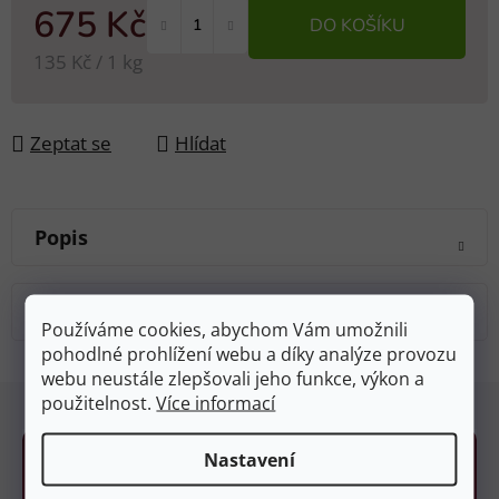
675 Kč
DO KOŠÍKU
Měrná cena:
135 Kč / 1 kg
Zeptat se
Hlídat
Popis
Diskuze
Používáme cookies, abychom Vám umožnili
pohodlné prohlížení webu a díky analýze provozu
webu neustále zlepšovali jeho funkce, výkon a
Z
použitelnost.
Více informací
á
p
Nastavení
a