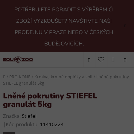
Přejít
POTŘEBUJETE PORADIT S VÝBĚREM ČI
na
obsah
ZBOŽÍ VYZKOUŠET? NAVŠTIVTE NAŠI
PRODEJNU V PRAZE NEBO V ČESKÝCH
BUDĚJOVICÍCH.
Hledat
NÁKUP
KOŠÍK
Domů
/
PRO KONĚ
/
Krmiva, krmné doplňky a soli
/
Lněné pokrutiny
STIEFEL granulát 5kg
Lněné pokrutiny STIEFEL
granulát 5kg
Značka:
Stiefel
|
Kód produktu:
11410224