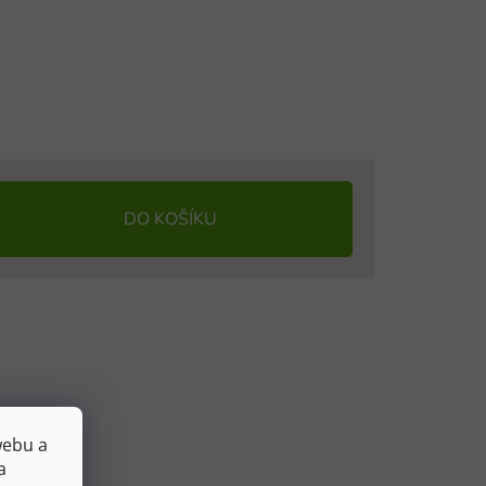
DO KOŠÍKU
webu a
a