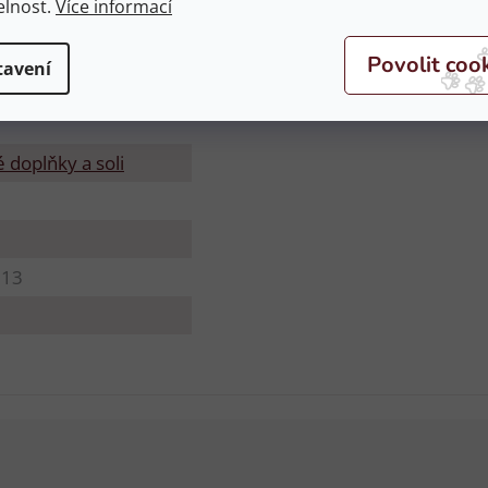
elnost.
Více informací
tavení
 doplňky a soli
713