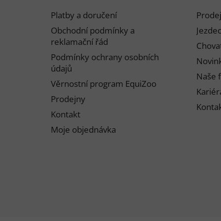
p
Platby a doručení
Prode
a
Obchodní podmínky a
Jezdec
t
reklamační řád
Chovat
í
Podmínky ochrany osobních
Novink
údajů
Naše f
Věrnostní program EquiZoo
Kariér
Prodejny
Konta
Kontakt
Moje objednávka