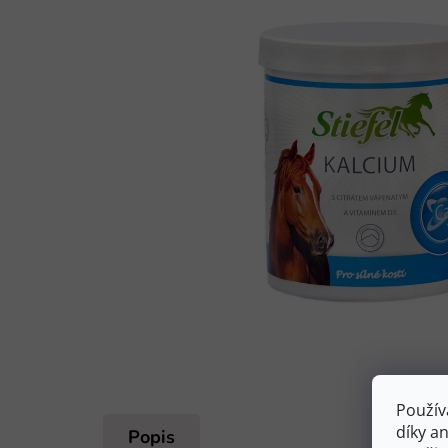
Použív
díky a
Popis