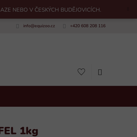
RAZE NEBO V ČESKÝCH BUDĚJOVICÍCH.
info
@
equizoo.cz
+420 608 208 116
uiZoo
NÁKUPNÍ
KOŠÍK
FEL 1kg