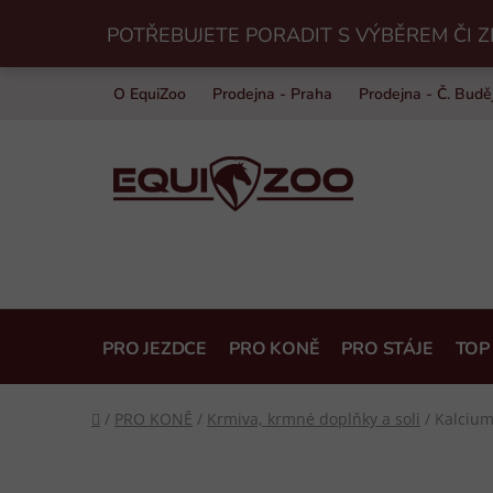
Přejít
POTŘEBUJETE PORADIT S VÝBĚREM ČI Z
na
obsah
O EquiZoo
Prodejna - Praha
Prodejna - Č. Budě
PRO JEZDCE
PRO KONĚ
PRO STÁJE
TOP
Domů
/
PRO KONĚ
/
Krmiva, krmné doplňky a soli
/
Kalcium