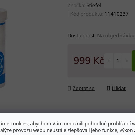
Značka:
Stiefel
|
Kód produktu:
11410237
Dostupnost:
Na objednávku
999 Kč
Měrná cena:
Zeptat se
Hlídat
áme cookies, abychom Vám umožnili pohodlné prohlížení 
nalýze provozu webu neustále zlepšovali jeho funkce, výkon 