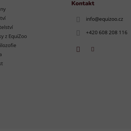
Kontakt
jny
tví
info
@
equizoo.cz
elství
+420 608 208 116
y z EquiZoo
ilozofie
a
kt