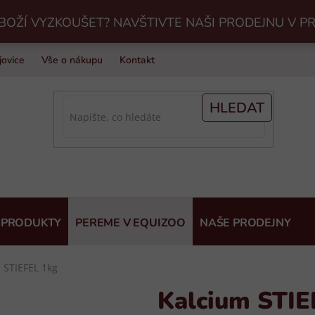
BOŽÍ VYZKOUŠET? NAVŠTIVTE NAŠI PRODEJNU V P
jovice
Vše o nákupu
Kontakt
Praní jezdeckého vybavení v Eq
HLEDAT
 PRODUKTY
PEREME V EQUIZOO
NAŠE PRODEJNY
 STIEFEL 1kg
Kalcium STIE