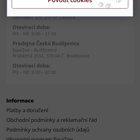
Prodejna Čestlice
EquiZoo – OC Spektrum
Obchodní 329, 251 01 Čestlice
Otevírací doba:
PO – NE: 9:00 – 21:00
Prodejna České Budějovice
EquiZoo – Budějovice
Průběžná 2551, 370 04 Č. Budějovice
Otevírací doba:
PO – NE: 9:00 – 20:00
Informace
Platby a doručení
Obchodní podmínky a reklamační řád
Podmínky ochrany osobních údajů
Věrnostní program EquiZoo