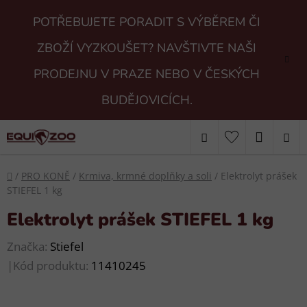
Přejít
POTŘEBUJETE PORADIT S VÝBĚREM ČI
na
obsah
ZBOŽÍ VYZKOUŠET? NAVŠTIVTE NAŠI
PRODEJNU V PRAZE NEBO V ČESKÝCH
BUDĚJOVICÍCH.
Hledat
NÁKUP
KOŠÍK
Domů
/
PRO KONĚ
/
Krmiva, krmné doplňky a soli
/
Elektrolyt prášek
STIEFEL 1 kg
Elektrolyt prášek STIEFEL 1 kg
Značka:
Stiefel
|
Kód produktu:
11410245