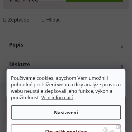
Měrná cena:
Zeptat se
Hlídat
Popis
Diskuze
Používáme cookies, abychom Vám umožnili
pohodlné prohlížení webu a díky analýze provozu
Z
webu neustále zlepšovali jeho funkce, výkon a
á
použitelnost.
Více informací
p
a
Nastavení
t
í
Kamenné prodejny