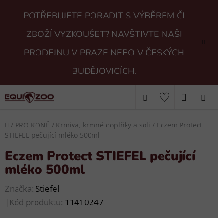
Přejít
POTŘEBUJETE PORADIT S VÝBĚREM ČI
na
obsah
ZBOŽÍ VYZKOUŠET? NAVŠTIVTE NAŠI
PRODEJNU V PRAZE NEBO V ČESKÝCH
BUDĚJOVICÍCH.
Hledat
NÁKUP
KOŠÍK
Domů
/
PRO KONĚ
/
Krmiva, krmné doplňky a soli
/
Eczem Protect
STIEFEL pečující mléko 500ml
Eczem Protect STIEFEL pečující
mléko 500ml
Značka:
Stiefel
|
Kód produktu:
11410247