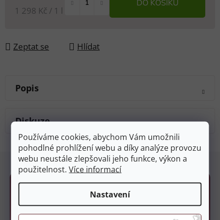
DO KOŠÍKU
Měrná cena:
1 298 Kč / 1 l
Zeptat se
Hlídat
Popis
Diskuze
Používáme cookies, abychom Vám umožnili
pohodlné prohlížení webu a díky analýze provozu
Z
webu neustále zlepšovali jeho funkce, výkon a
á
použitelnost.
Více informací
p
a
Nastavení
t