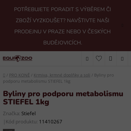
Přejít
POTŘEBUJETE PORADIT S VÝBĚREM ČI
na
obsah
ZBOŽÍ VYZKOUŠET? NAVŠTIVTE NAŠI
PRODEJNU V PRAZE NEBO V ČESKÝCH
BUDĚJOVICÍCH.
Hledat
NÁKUP
KOŠÍK
Domů
/
PRO KONĚ
/
Krmiva, krmné doplňky a soli
/
Byliny pro
podporu metabolismu STIEFEL 1kg
Byliny pro podporu metabolismu
STIEFEL 1kg
Značka:
Stiefel
|
Kód produktu:
11410267