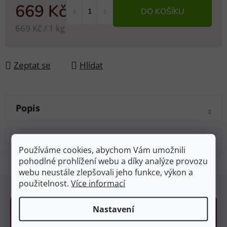
669 Kč
DO KOŠÍKU
Měrná cena:
669 Kč / 1 kg
Zeptat se
Hlídat
Popis
Diskuze
Používáme cookies, abychom Vám umožnili
pohodlné prohlížení webu a díky analýze provozu
webu neustále zlepšovali jeho funkce, výkon a
Z
použitelnost.
Více informací
á
p
Nastavení
a