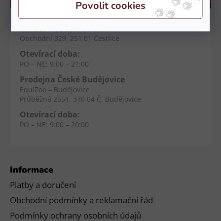
Kamenné prodejny
Prodejna Čestlice
EquiZoo – OC Spektrum
Obchodní 329, 251 01 Čestlice
Otevírací doba:
PO – NE: 9:00 – 21:00
Prodejna České Budějovice
EquiZoo – Budějovice
Průběžná 2551, 370 04 Č. Budějovice
Otevírací doba:
PO – NE: 9:00 – 20:00
Informace
Platby a doručení
Obchodní podmínky a reklamační řád
Podmínky ochrany osobních údajů