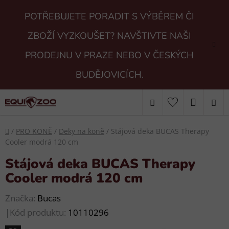
Přejít
POTŘEBUJETE PORADIT S VÝBĚREM ČI
na
obsah
ZBOŽÍ VYZKOUŠET? NAVŠTIVTE NAŠI
PRODEJNU V PRAZE NEBO V ČESKÝCH
BUDĚJOVICÍCH.
Hledat
NÁKUP
KOŠÍK
Domů
/
PRO KONĚ
/
Deky na koně
/
Stájová deka BUCAS Therapy
Cooler modrá 120 cm
Stájová deka BUCAS Therapy
Cooler modrá 120 cm
Značka:
Bucas
|
Kód produktu:
10110296