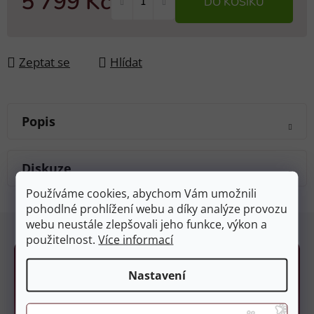
5 799 Kč
DO KOŠÍKU
Měrná cena:
Zeptat se
Hlídat
Popis
Diskuze
Používáme cookies, abychom Vám umožnili
pohodlné prohlížení webu a díky analýze provozu
Z
webu neustále zlepšovali jeho funkce, výkon a
á
použitelnost.
Více informací
p
a
Nastavení
t
í