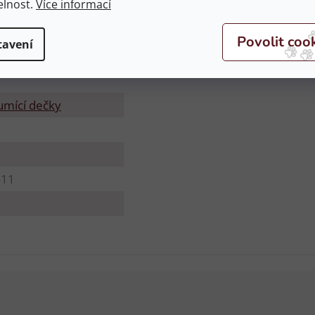
elnost.
Více informací
tavení
umící dečky
411