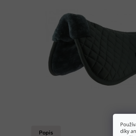
Použív
díky a
Popis