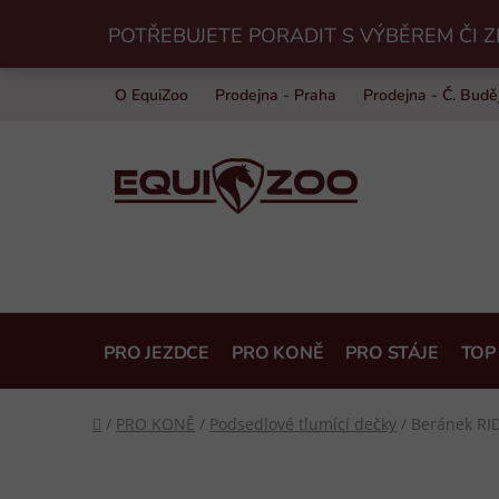
Přejít
POTŘEBUJETE PORADIT S VÝBĚREM ČI Z
na
obsah
O EquiZoo
Prodejna - Praha
Prodejna - Č. Budě
PRO JEZDCE
PRO KONĚ
PRO STÁJE
TOP
Domů
/
PRO KONĚ
/
Podsedlové tlumící dečky
/
Beránek RI