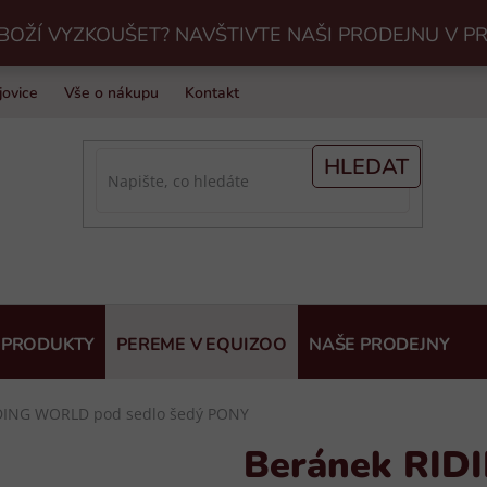
BOŽÍ VYZKOUŠET? NAVŠTIVTE NAŠI PRODEJNU V P
jovice
Vše o nákupu
Kontakt
Praní jezdeckého vybavení v Eq
HLEDAT
 PRODUKTY
PEREME V EQUIZOO
NAŠE PRODEJNY
DING WORLD pod sedlo šedý PONY
Beránek RID