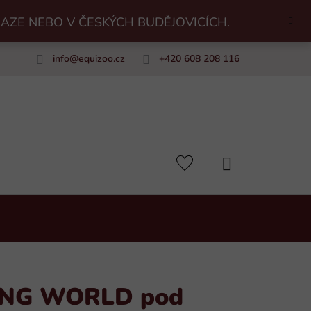
RAZE NEBO V ČESKÝCH BUDĚJOVICÍCH.
info
@
equizoo.cz
+420 608 208 116
uiZoo
NÁKUPNÍ
KOŠÍK
ING WORLD pod