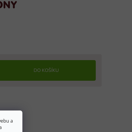
PONY
DO KOŠÍKU
webu a
a