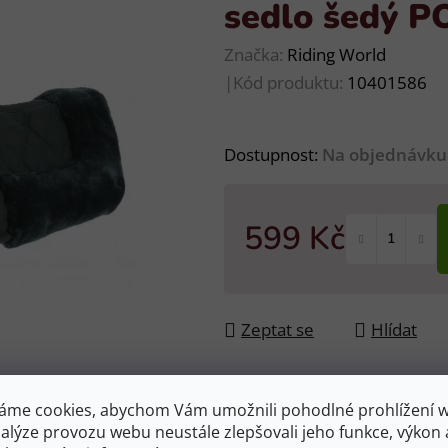
sedlo šedý 
Značka:
Riding World
|
Kód produktu:
10401586
Dostupnost:
Na objednávku
599 Kč
Měrná cena:
Zeptat se
Hlídat
áme cookies, abychom Vám umožnili pohodlné prohlížení 
nalýze provozu webu neustále zlepšovali jeho funkce, výkon 