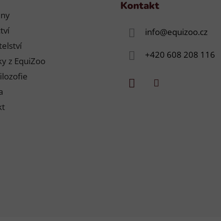
Kontakt
jny
tví
info
@
equizoo.cz
elství
+420 608 208 116
y z EquiZoo
ilozofie
a
kt