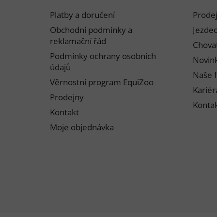
p
Platby a doručení
Prode
a
Obchodní podmínky a
Jezdec
t
reklamační řád
Chovat
í
Podmínky ochrany osobních
Novink
údajů
Naše f
Věrnostní program EquiZoo
Kariér
Prodejny
Konta
Kontakt
Moje objednávka