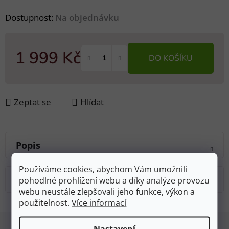
Dostupnost:
Na objednávku
1 999 Kč
DO KOŠÍKU
Měrná cena:
Zeptat se
Hlídat
Popis
Používáme cookies, abychom Vám umožnili
Diskuze
pohodlné prohlížení webu a díky analýze provozu
webu neustále zlepšovali jeho funkce, výkon a
použitelnost.
Více informací
Z
Nastavení