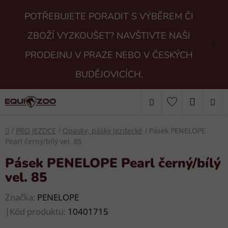
Přejít
POTŘEBUJETE PORADIT S VÝBĚREM ČI
na
obsah
ZBOŽÍ VYZKOUŠET? NAVŠTIVTE NAŠI
PRODEJNU V PRAZE NEBO V ČESKÝCH
BUDĚJOVICÍCH.
Hledat
NÁKUP
KOŠÍK
Domů
/
PRO JEZDCE
/
Opasky, pásky jezdecké
/
Pásek PENELOPE
Pearl černý/bílý vel. 85
Pásek PENELOPE Pearl černý/bílý
vel. 85
Značka:
PENELOPE
|
Kód produktu:
10401715