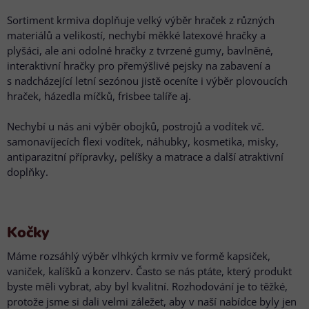
Sortiment krmiva doplňuje velký výběr hraček z různých
materiálů a velikostí, nechybí měkké latexové hračky a
plyšáci, ale ani odolné hračky z tvrzené gumy, bavlněné,
interaktivní hračky pro přemýšlivé pejsky na zabavení a
s nadcházející letní sezónou jistě oceníte i výběr plovoucích
hraček, házedla míčků, frisbee talíře aj.
Nechybí u nás ani výběr obojků, postrojů a vodítek vč.
samonavíjecích flexi vodítek, náhubky, kosmetika, misky,
antiparazitní přípravky, pelíšky a matrace a další atraktivní
doplňky.
Kočky
Máme rozsáhlý výběr vlhkých krmiv ve formě kapsiček,
vaniček, kalíšků a konzerv. Často se nás ptáte, který produkt
byste měli vybrat, aby byl kvalitní. Rozhodování je to těžké,
protože jsme si dali velmi záležet, aby v naší nabídce byly jen