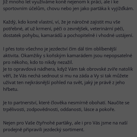
Již mnoho let využíváme koně nejenom k práci, ale i ke
sportovním účelům, chovu nebo jen jako parťáka k vyjížďkám.
Každý, kdo koně vlastní, ví, že je náročné zajistit mu vše
potřebné, ať už krmení, péči o zevnějšek, veterinární péči,
dostatek pohybu, kamarádů a pochopitelně i vhodné ustájení.
I přes toto všechno je jezdectví čím dál tím oblíbenější
aktivita. Okamžiky s koňským kamarádem jsou nepopsatelné
pro někoho, kdo to nikdy nezažil.
Je to opravdová nádhera, když Vám tak obrovské zvíře natolik
věří, že Vás nechá sednout si mu na záda a Vy si tak můžete
užívat ten nejkrásnější pohled na svět, jaký je právě z jeho
hřbetu.
Je to partnerství, které člověka nesmírně obohatí. Naučíte se
trpělivosti, zodpovědnosti, oddanosti, lásce a pokoře.
Nejen pro Vaše čtyřnohé parťáky, ale i pro Vás jsme na naší
prodejně připravili jezdecký sortiment.