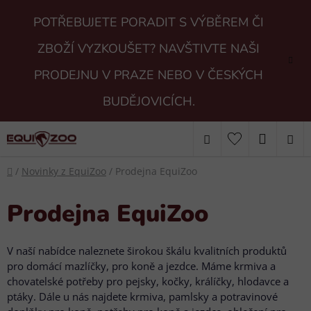
Přejít
POTŘEBUJETE PORADIT S VÝBĚREM ČI
na
obsah
ZBOŽÍ VYZKOUŠET? NAVŠTIVTE NAŠI
PRODEJNU V PRAZE NEBO V ČESKÝCH
BUDĚJOVICÍCH.
Hledat
NÁKUP
Domů
KOŠÍK
/
Novinky z EquiZoo
/
Prodejna EquiZoo
Prodejna EquiZoo
V naší nabídce naleznete širokou škálu kvalitních produktů
pro domácí mazlíčky, pro koně a jezdce. Máme krmiva a
chovatelské potřeby pro pejsky, kočky, králíčky, hlodavce a
ptáky. Dále u nás najdete krmiva, pamlsky a potravinové