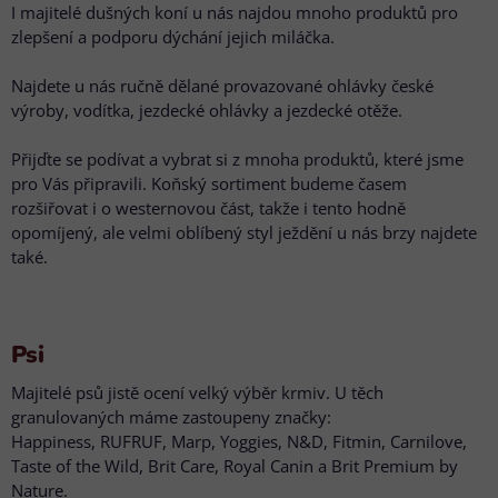
I majitelé dušných koní u nás najdou mnoho produktů pro
zlepšení a podporu dýchání jejich miláčka.
Najdete u nás ručně dělané provazované ohlávky české
výroby, vodítka, jezdecké ohlávky a jezdecké otěže.
Přijďte se podívat a vybrat si z mnoha produktů, které jsme
pro Vás připravili. Koňský sortiment budeme časem
rozšiřovat i o westernovou část, takže i tento hodně
opomíjený, ale velmi oblíbený styl ježdění u nás brzy najdete
také.
Psi
Majitelé psů jistě ocení velký výběr krmiv. U těch
granulovaných máme zastoupeny značky:
Happiness, RUFRUF, Marp, Yoggies, N&D, Fitmin, Carnilove,
Taste of the Wild, Brit Care, Royal Canin a Brit Premium by
Nature.