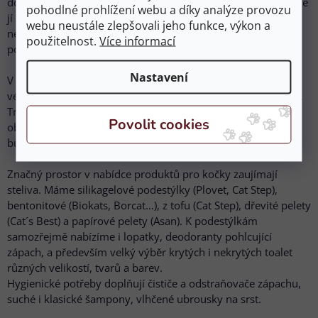
dostojí své pověsti pouštního zvířete a bude málo pít? Můžete
pohodlné prohlížení webu a díky analýze provozu
jí zkusit nabídnout čaj od JR Farm s catnipem a pokud ani to
webu neustále zlepšovali jeho funkce, výkon a
nestačí, vyberte si jednu z fontán, kde proudící voda kočičku
použitelnost.
Více informací
povzbudí k častějšímu příjmu vody.
Nastavení
V nabídce nesmí chybět ani granulovaná krmiva. Nabídce
vévodí značka N&D, ale zdatně jí sekunduje Fitmin, Applaws,
Trainer, Carnilove nebo Royal Canin. Nenašli jste svoji
oblíbenou příchuť nebo značku? Dejte nám vědět a pokud to
bude možné, rádi Vám požadované krmivo objednáme.
Značný prostor v nabídce produktů pro kočky zaujímají
steliva. Máme silikagelové podestýlky (Plovet, Cat Step),
bentonitové (Biokats, Borcat…), z tofu (Cat Step), dřevité pelety
(Cat´s Best) a papírové pelety (Asan). K podestýlkám
samozřejmě nabízíme i lopatky, deodoranty pohlcující
zápach, a především velký výběr krytých i nekrytých toalet
různých velikostí, tvarů a barev.
Hygienické potřeby doplňují čističe a odstraňovače zápachu,
suché i klasické šampony, vlhčené ubrousky na srst.