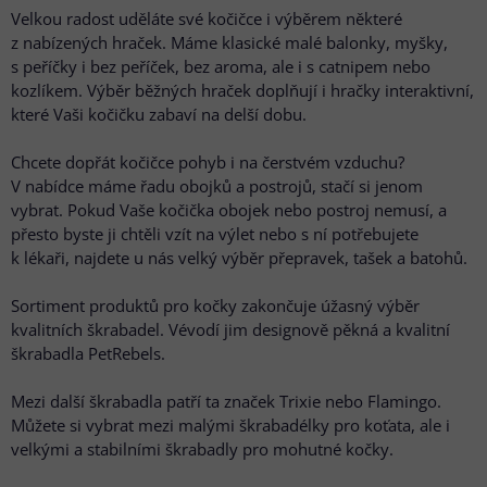
Velkou radost uděláte své kočičce i výběrem některé
z nabízených hraček. Máme klasické malé balonky, myšky,
s peříčky i bez peříček, bez aroma, ale i s catnipem nebo
kozlíkem. Výběr běžných hraček doplňují i hračky interaktivní,
které Vaši kočičku zabaví na delší dobu.
Chcete dopřát kočičce pohyb i na čerstvém vzduchu?
V nabídce máme řadu obojků a postrojů, stačí si jenom
vybrat. Pokud Vaše kočička obojek nebo postroj nemusí, a
přesto byste ji chtěli vzít na výlet nebo s ní potřebujete
k lékaři, najdete u nás velký výběr přepravek, tašek a batohů.
Sortiment produktů pro kočky zakončuje úžasný výběr
kvalitních škrabadel. Vévodí jim designově pěkná a kvalitní
škrabadla PetRebels.
Mezi další škrabadla patří ta značek Trixie nebo Flamingo.
Můžete si vybrat mezi malými škrabadélky pro koťata, ale i
velkými a stabilními škrabadly pro mohutné kočky.