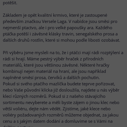
potěšit.
Základem je opět kvalitní krmivo, které je zastoupené
především značkou Versele Laga. V nabídce jsou směsi pro
nejmenší ptactvo, ale i pro velké papoušky ara. Každého
ptáčka potěší i závěsné klásky travin, senegalského prosa a
dalších druhů rostlin, které si mohou podle libosti ozobávat.
Při výběru jsme mysleli na to, že i ptáčci mají rádi rozptýlení a
rádi si hrají. Máme pestrý výběr hraček z přírodních
materiálů, které jsou většinou závěsné. Některé hračky
kombinují nejen materiál na hraní, ale jsou například
naplněné směsí prosa, červíků a dalších pochutin.
Pokud si svého ptačího mazlíčka budete teprve pořizovat,
nebo Vaše původní klícka již dosloužila, najdete u nás výběr
klecí různých rozměrů. Pokud si z našeho stávajícího
sortimentu nevyberete a měli byste zájem o jinou klec nebo
větší voliéru, dejte nám vědět. Zjistíme, jaké klece nebo
voliéry požadovaných rozměrů můžeme objednat, za jakou
cenu a s jakým datem dodání a domluvíme se s Vámi na