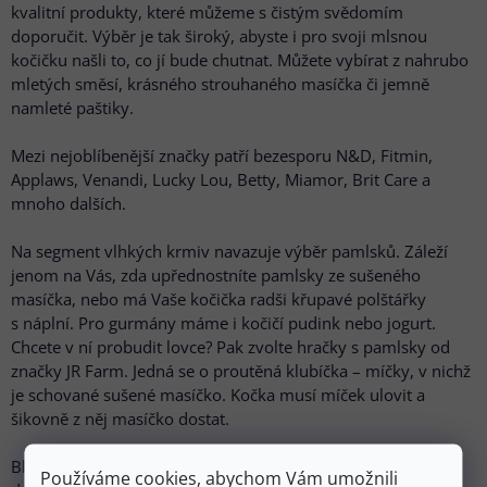
kvalitní produkty, které můžeme s čistým svědomím
doporučit. Výběr je tak široký, abyste i pro svoji mlsnou
kočičku našli to, co jí bude chutnat. Můžete vybírat z nahrubo
mletých směsí, krásného strouhaného masíčka či jemně
namleté paštiky.
Mezi nejoblíbenější značky patří bezesporu N&D, Fitmin,
Applaws, Venandi, Lucky Lou, Betty, Miamor, Brit Care a
mnoho dalších.
Na segment vlhkých krmiv navazuje výběr pamlsků. Záleží
jenom na Vás, zda upřednostníte pamlsky ze sušeného
masíčka, nebo má Vaše kočička radši křupavé polštářky
s náplní. Pro gurmány máme i kočičí pudink nebo jogurt.
Chcete v ní probudit lovce? Pak zvolte hračky s pamlsky od
značky JR Farm. Jedná se o proutěná klubíčka – míčky, v nichž
je schované sušené masíčko. Kočka musí míček ulovit a
šikovně z něj masíčko dostat.
Blíží se horké léto a Vy se už nyní obáváte, že Vaše kočička
Používáme cookies, abychom Vám umožnili