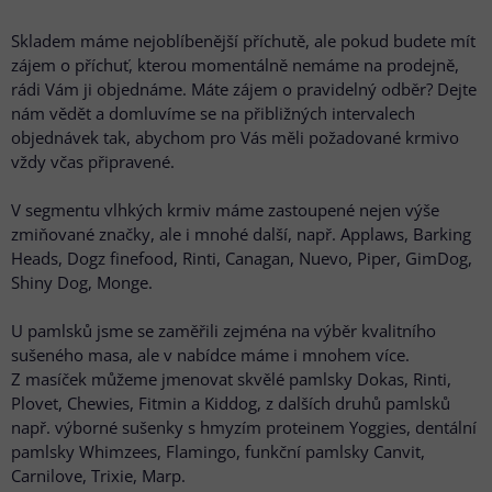
Skladem máme nejoblíbenější příchutě, ale pokud budete mít
zájem o příchuť, kterou momentálně nemáme na prodejně,
rádi Vám ji objednáme. Máte zájem o pravidelný odběr? Dejte
nám vědět a domluvíme se na přibližných intervalech
objednávek tak, abychom pro Vás měli požadované krmivo
vždy včas připravené.
V segmentu vlhkých krmiv máme zastoupené nejen výše
zmiňované značky, ale i mnohé další, např. Applaws, Barking
Heads, Dogz finefood, Rinti, Canagan, Nuevo, Piper, GimDog,
Shiny Dog, Monge.
U pamlsků jsme se zaměřili zejména na výběr kvalitního
sušeného masa, ale v nabídce máme i mnohem více.
Z masíček můžeme jmenovat skvělé pamlsky Dokas, Rinti,
Plovet, Chewies, Fitmin a Kiddog, z dalších druhů pamlsků
např. výborné sušenky s hmyzím proteinem Yoggies, dentální
pamlsky Whimzees, Flamingo, funkční pamlsky Canvit,
Carnilove, Trixie, Marp.