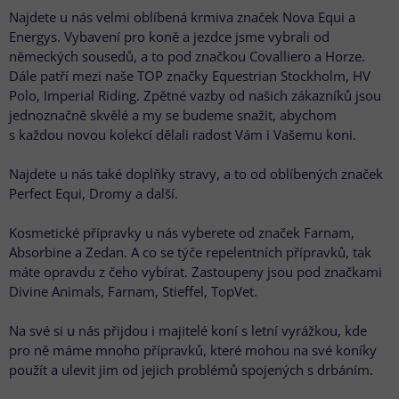
Najdete u nás velmi oblíbená krmiva značek Nova Equi a
Energys. Vybavení pro koně a jezdce jsme vybrali od
německých sousedů, a to pod značkou Covalliero a Horze.
Dále patří mezi naše TOP značky Equestrian Stockholm, HV
Polo, Imperial Riding. Zpětné vazby od našich zákazníků jsou
jednoznačně skvělé a my se budeme snažit, abychom
s každou novou kolekcí dělali radost Vám i Vašemu koni.
Najdete u nás také doplňky stravy, a to od oblíbených značek
Perfect Equi, Dromy a další.
Kosmetické přípravky u nás vyberete od značek Farnam,
Absorbine a Zedan. A co se týče repelentních přípravků, tak
máte opravdu z čeho vybírat. Zastoupeny jsou pod značkami
Divine Animals, Farnam, Stieffel, TopVet.
Na své si u nás přijdou i majitelé koní s letní vyrážkou, kde
pro ně máme mnoho přípravků, které mohou na své koníky
použít a ulevit jim od jejich problémů spojených s drbáním.