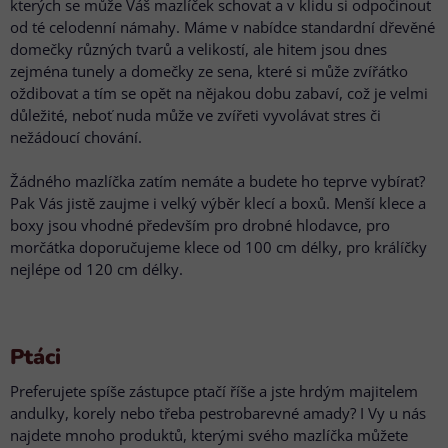
kterých se může Váš mazlíček schovat a v klidu si odpočinout
od té celodenní námahy. Máme v nabídce standardní dřevěné
domečky různých tvarů a velikostí, ale hitem jsou dnes
zejména tunely a domečky ze sena, které si může zvířátko
oždibovat a tím se opět na nějakou dobu zabaví, což je velmi
důležité, neboť nuda může ve zvířeti vyvolávat stres či
nežádoucí chování.
Žádného mazlíčka zatím nemáte a budete ho teprve vybírat?
Pak Vás jistě zaujme i velký výběr klecí a boxů. Menší klece a
boxy jsou vhodné především pro drobné hlodavce, pro
morčátka doporučujeme klece od 100 cm délky, pro králíčky
nejlépe od 120 cm délky.
Ptáci
Preferujete spíše zástupce ptačí říše a jste hrdým majitelem
andulky, korely nebo třeba pestrobarevné amady? I Vy u nás
najdete mnoho produktů, kterými svého mazlíčka můžete