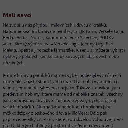
Malí savci
Na své si u nás přijdou i milovníci hlodavců a králíků.
Nabízíme kvalitní krmiva a pamlsky zn. JR Farm, Versele Laga,
Berkel Futter, Nutrin, Supreme Science Selective, PUUR a
velmi široký výběr sena – Versele Laga, Johnny Hay, Pan
Malina, Apetit a Jihočeské farmářské. K senu si můžete vybrat i
některý z pěkných seníků, ať už kovových, plastových nebo
dřevěných.
Kromě krmiv a pamlsků máme i výběr podestýlek z různých
materiálů, abyste si pro svého mazlíčka mohli vybrat to, co
Vám a jemu bude vyhovovat nejvíce. Takovou klasikou jsou
především hobliny, které máme od několika značek, všechny
jsou odprášené, aby zbytečně nezatěžovaly dýchací ústrojí
Vašich mazlíčků. Alternativou podobnou hoblinám jsou
měkké štěpky z osikového dřeva MillaMore. Dále pak
papírové peletky zn. Asan, které jsou skvělou volbou zejména
pro ty, kterým hobliny z jakéhokoliv důvodu nevyhovují.