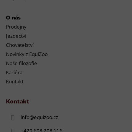
O nás
Prodejny
Jezdectví
Chovatelství
Novinky z EquiZoo
Naše filozofie
Kariéra
Kontakt
Kontakt
info
@
equizoo.cz
+420 608 208 116