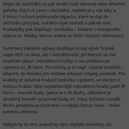
Nejen do záchůdků se pak skvěle hodí slámové nebo dřevěné
peletky. Když už jsme u záchůdků, najdete je u nás taky a
k tomu i voňavé pohlcovače zápachu, které se dají do
záchůdku přisypat, zvířátko nijak nedráží a pěkně voní.
Podestýlky pak doplňuje i podložka – koberec z konopného
vlákna zn. Nobby, kterou máme ve třech různých velikostech.
Sortiment základní výbavy doplňuje široký výběr hraček,
nejen těch na okus, ale i interaktivních, při kterých se Váš
mazlíček zabaví. Interaktivní hračky u nás představuje
zejména zn. JR Farm. Pro křečky je to např. úžasné bludiště –
labyrint, do kterého jim můžete schovat i nějaký pamlsek. Pro
králíčky je výborná hrabací bednička s pískem, ve kterém si
mohou hrabat. Mezi nejoblíbenější interaktivní hračky patří JR
Farm – kousek louky. Jedná se o tři druhy, základem je
skutečný kousek vyrýpnuté louky vč. trávy, kořínků a podle
druhu produktu je doplněno i o nějaký bonus navíc – třeba
sušenou zeleninu.
Nebylo by to ono, pokud by nám chyběly domečky, do