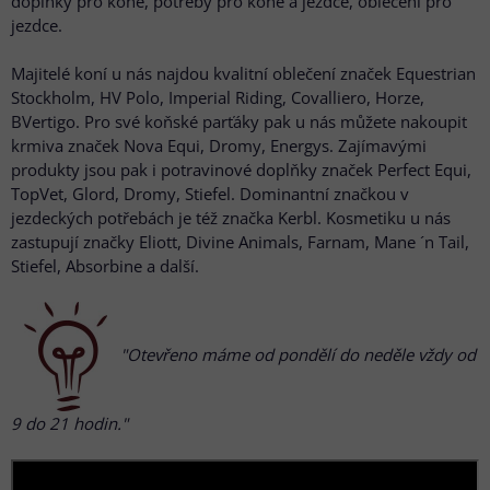
doplňky pro koně, potřeby pro koně a jezdce, oblečení pro
jezdce.
Majitelé koní u nás najdou kvalitní oblečení značek Equestrian
Stockholm, HV Polo, Imperial Riding, Covalliero, Horze,
BVertigo. Pro své koňské parťáky pak u nás můžete nakoupit
krmiva značek Nova Equi, Dromy, Energys. Zajímavými
produkty jsou pak i potravinové doplňky značek Perfect Equi,
TopVet, Glord, Dromy, Stiefel. Dominantní značkou v
jezdeckých potřebách je též značka Kerbl. Kosmetiku u nás
zastupují značky Eliott, Divine Animals, Farnam, Mane ´n Tail,
Stiefel, Absorbine a další.
"Otevřeno máme od pondělí do neděle vždy od
9 do 21 hodin."