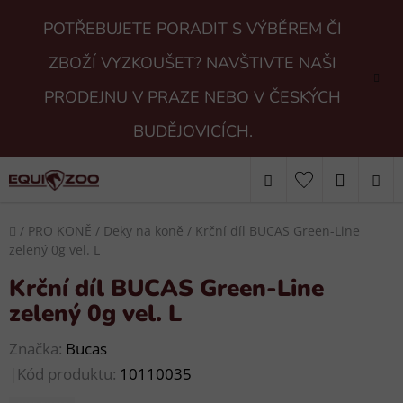
Přejít
POTŘEBUJETE PORADIT S VÝBĚREM ČI
na
obsah
ZBOŽÍ VYZKOUŠET? NAVŠTIVTE NAŠI
PRODEJNU V PRAZE NEBO V ČESKÝCH
BUDĚJOVICÍCH.
Hledat
NÁKUP
KOŠÍK
Domů
/
PRO KONĚ
/
Deky na koně
/
Krční díl BUCAS Green-Line
zelený 0g vel. L
Krční díl BUCAS Green-Line
zelený 0g vel. L
Značka:
Bucas
|
Kód produktu:
10110035