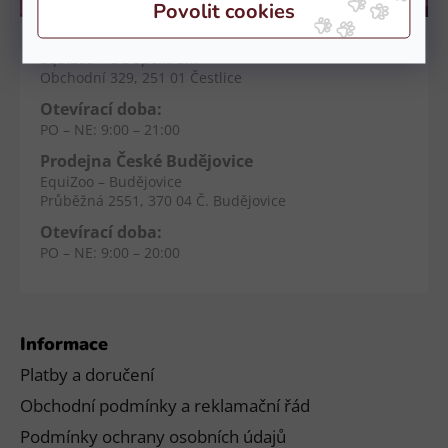
Kamenné prodejny
Prodejna Čestlice
EquiZoo – OC Spektrum
Obchodní 329, 251 01 Čestlice
Otevírací doba:
PO – NE: 9:00 – 21:00
Prodejna České Budějovice
EquiZoo – Budějovice
Průběžná 2551, 370 04 Č. Budějovice
Otevírací doba:
PO – NE: 9:00 – 20:00
Informace
Platby a doručení
Obchodní podmínky a reklamační řád
Podmínky ochrany osobních údajů