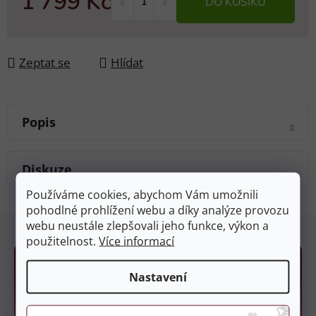
1 799 Kč
DO KOŠÍKU
Měrná cena:
Zeptat se
Hlídat
Popis
Diskuze
Používáme cookies, abychom Vám umožnili
pohodlné prohlížení webu a díky analýze provozu
Z
webu neustále zlepšovali jeho funkce, výkon a
á
použitelnost.
Více informací
p
a
Nastavení
t
í