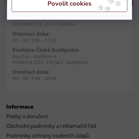
Kamenné prodejny
Prodejna Čestlice
EquiZoo – OC Spektrum
Obchodní 329, 251 01 Čestlice
Otevírací doba:
PO – NE: 9:00 – 21:00
Prodejna České Budějovice
EquiZoo – Budějovice
Průběžná 2551, 370 04 Č. Budějovice
Otevírací doba:
PO – NE: 9:00 – 20:00
Informace
Platby a doručení
Obchodní podmínky a reklamační řád
Podmínky ochrany osobních údajů