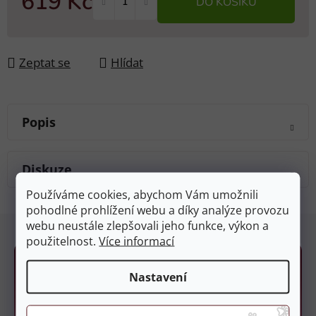
619 Kč
DO KOŠÍKU
Měrná cena:
Zeptat se
Hlídat
Popis
Diskuze
Používáme cookies, abychom Vám umožnili
pohodlné prohlížení webu a díky analýze provozu
Z
webu neustále zlepšovali jeho funkce, výkon a
á
použitelnost.
Více informací
p
a
Nastavení
t
í