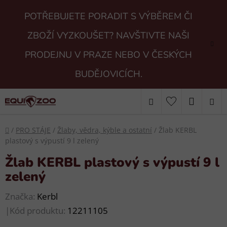
Přejít
POTŘEBUJETE PORADIT S VÝBĚREM ČI
na
obsah
ZBOŽÍ VYZKOUŠET? NAVŠTIVTE NAŠI
PRODEJNU V PRAZE NEBO V ČESKÝCH
BUDĚJOVICÍCH.
Hledat
NÁKUP
KOŠÍK
Domů
/
PRO STÁJE
/
Žlaby, vědra, kýble a ostatní
/
Žlab KERBL
plastový s výpustí 9 l zelený
Žlab KERBL plastový s výpustí 9 l
zelený
Značka:
Kerbl
|
Kód produktu:
12211105