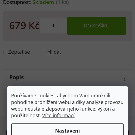
Dostupnost:
Skladem
(1 ks)
679 Kč
DO KOŠÍKU
Měrná cena:
Zeptat se
Hlídat
Popis
Používáme cookies, abychom Vám umožnili
Diskuze
pohodlné prohlížení webu a díky analýze provozu
webu neustále zlepšovali jeho funkce, výkon a
použitelnost.
Více informací
Z
á
Nastavení