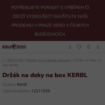
Přejít
POTŘEBUJETE PORADIT S VÝBĚREM ČI
na
obsah
ZBOŽÍ VYZKOUŠET? NAVŠTIVTE NAŠI
PRODEJNU V PRAZE NEBO V ČESKÝCH
BUDĚJOVICÍCH.
Hledat
NÁKUP
KOŠÍK
Domů
/
PRO STÁJE
/
Věšáky na jezdecké vybavení
/
Držák na deky na
box KERBL
Držák na deky na box KERBL
Značka:
Kerbl
|
Kód produktu:
12211039