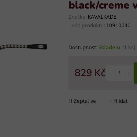
black/creme 
Značka:
KAVALKADE
|
Kód produktu:
10910040
Dostupnost:
Skladem
(1 ks)
829 Kč
Měrná cena:
Zeptat se
Hlídat