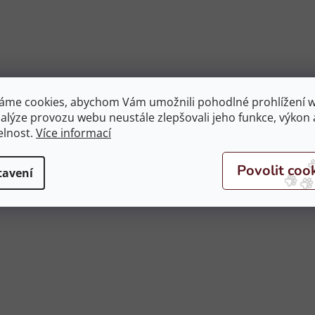
áme cookies, abychom Vám umožnili pohodlné prohlížení 
black/creme, vel. COB
nalýze provozu webu neustále zlepšovali jeho funkce, výkon 
elnost.
Více informací
tavení
legantním perlovém vzhledu