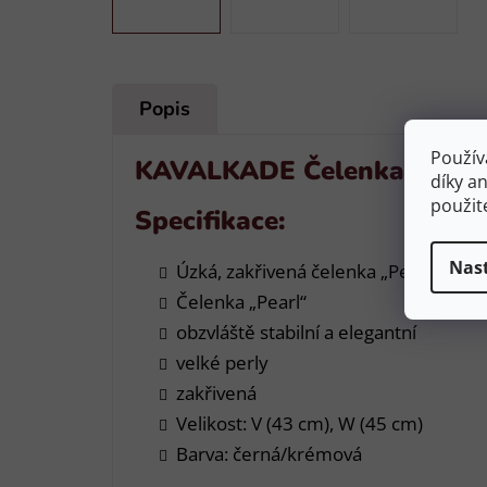
Popis
Použív
KAVALKADE Čelenka Pearl, 
díky a
použit
Specifikace:
Nas
Úzká, zakřivená čelenka „Pearl“ v e
Čelenka „Pearl“
obzvláště stabilní a elegantní
velké perly
zakřivená
Velikost: V (43 cm), W (45 cm)
Barva: černá/krémová