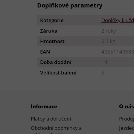
Doplňkové parametry
Kategorie
Doplňky k užd
Záruka
2 roky
Hmotnost
0.3 kg
EAN
4055114068
Doba dodání
14
Velikost balení
S
Z
Informace
O nás
á
p
Platby a doručení
Prode
a
Obchodní podmínky a
Jezdec
t