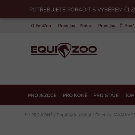
Přejít
POTŘEBUJETE PORADIT S VÝBĚREM ČI Z
na
obsah
O EquiZoo
Prodejna - Praha
Prodejna - Č. Budě
PRO JEZDCE
PRO KONĚ
PRO STÁJE
TOP
Domů
/
PRO KONĚ
/
Doplňky k uždění
/
Čelenka KAVALKADE 