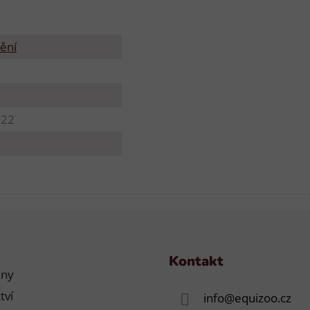
ění
022
Kontakt
jny
tví
info
@
equizoo.cz