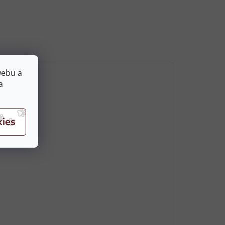
webu a
a