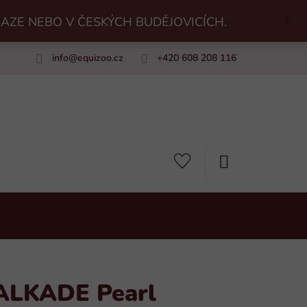
RAZE NEBO V ČESKÝCH BUDĚJOVICÍCH.
info
@
equizoo.cz
+420 608 208 116
uiZoo
NÁKUPNÍ
KOŠÍK
ALKADE Pearl