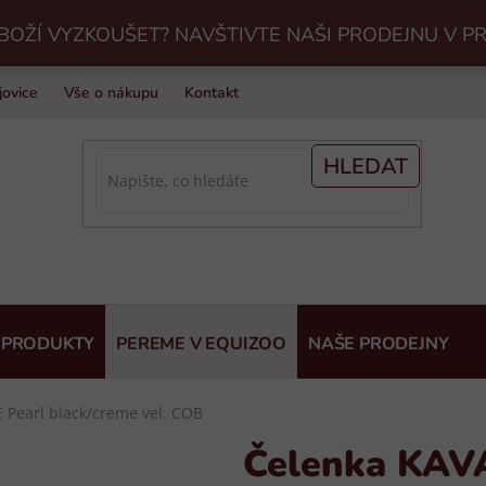
BOŽÍ VYZKOUŠET? NAVŠTIVTE NAŠI PRODEJNU V P
jovice
Vše o nákupu
Kontakt
Praní jezdeckého vybavení v Eq
HLEDAT
 PRODUKTY
PEREME V EQUIZOO
NAŠE PRODEJNY
Pearl black/creme vel. COB
Čelenka KAV