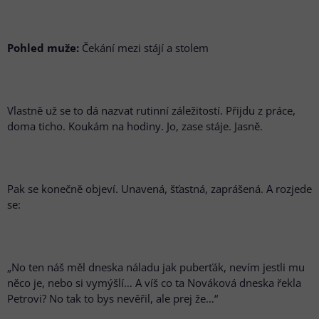
Pohled muže:
Čekání mezi stájí a stolem
Vlastně už se to dá nazvat rutinní záležitostí. Přijdu z práce,
doma ticho. Koukám na hodiny. Jo, zase stáje. Jasně.
Pak se konečně objeví. Unavená, šťastná, zaprášená. A rozjede
se:
„No ten náš měl dneska náladu jak puberťák, nevím jestli mu
něco je, nebo si vymýšlí… A víš co ta Nováková dneska řekla
Petrovi? No tak to bys nevěřil, ale prej že…“