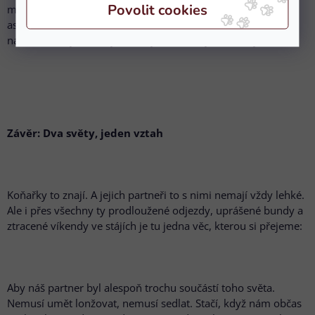
možná štvu. Ale zároveň – vždyť já se fakt snažím. A kdyby
aspoň trochu chápal, jak moc mi ten kůň pomáhá držet se
nad vodou… jak moc je to můj ventil, můj únik, moje radost.
Závěr: Dva světy, jeden vztah
Koňařky to znají. A jejich partneři to s nimi nemají vždy lehké.
Ale i přes všechny ty prodloužené odjezdy, uprášené bundy a
ztracené víkendy ve stájích je tu jedna věc, kterou si přejeme:
Aby náš partner byl alespoň trochu součástí toho světa.
Nemusí umět lonžovat, nemusí sedlat. Stačí, když nám občas