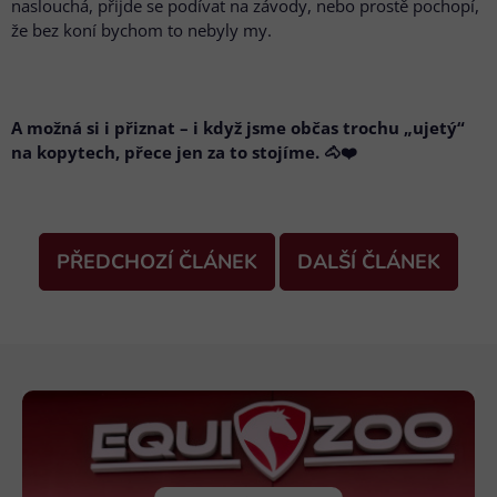
naslouchá, přijde se podívat na závody, nebo prostě pochopí,
že bez koní bychom to nebyly my.
A možná si i přiznat – i když jsme občas trochu „ujetý“
na kopytech, přece jen za to stojíme.
🐴❤️
PŘEDCHOZÍ ČLÁNEK
DALŠÍ ČLÁNEK
Z
á
p
a
t