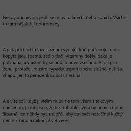
Někdy ani nevím, jestli se mluví o lidech, nebo koních. Všichni
to tam nějak žijí dohromady.
A pak přichází ta fáze seznam výdajů: kůň potřebuje tohle,
kopyta jsou špatná, sedlo tlačí, vitamíny došly, deka je
potrhaná, a vlastně by se hodilo nové všechno. A to i pro
ženu, protože „musím vypadat aspoň trochu slušně, ne?“ Jo,
chápu. Jen to peněženka občas nestíhá.
Ale víte co? Když ji vidím mluvit o tom všem s takovým
nadšením, je mi jasné, že bez tohohle světa by nebyla úplně
šťastná. Jen někdy bych si přál, aby ten svět nezačínal každý
den v 7 ráno a nekončil v 9 večer.