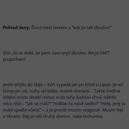
Pohled ženy:
Život mezi boxem a “kde jsi tak dlouho?”
Vím, že se zlobí, že jsem zase pryč dlouho. Ale já FAKT
pospíchám!
Jenže přijdu do stáje – kůň vypadá jak po bitvě u Lipan. Je od
hnoje po uši, nohy od bláta, ocásek dredatý… Takže hodina
čištění místo deseti minut. A do toho každou chvíli někdo
něco říká – “Jak se máš?” “Vidělas to nové sedlo?” “Hele, prej ta
malá spadla včera!” – a já prostě musím reagovat. Musím být
v obraze. Stáj je náš druhý domov, naše komunita.