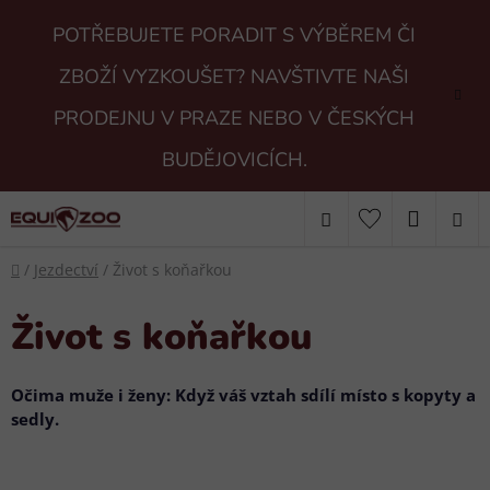
Přejít
POTŘEBUJETE PORADIT S VÝBĚREM ČI
na
obsah
ZBOŽÍ VYZKOUŠET? NAVŠTIVTE NAŠI
PRODEJNU V PRAZE NEBO V ČESKÝCH
BUDĚJOVICÍCH.
Hledat
NÁKUP
Domů
KOŠÍK
/
Jezdectví
/
Život s koňařkou
Život s koňařkou
Očima muže i ženy: Když váš vztah sdílí místo s kopyty a
sedly.