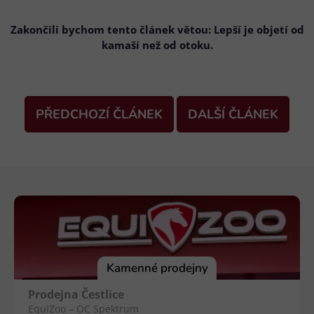
Zakončili bychom tento článek větou: Lepší je objetí od
kamaší než od otoku.
PŘEDCHOZÍ ČLÁNEK
DALŠÍ ČLÁNEK
Z
á
p
a
t
í
Kamenné prodejny
Prodejna Čestlice
EquiZoo – OC Spektrum