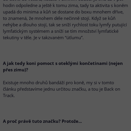
hodin odpoledne a ještě k tomu zima, tady ta aktivita s koněm
upadá do minima a kůň se dostane do boxu mnohem dříve,
to znamená, že mnohem déle nečinně stojí. Když se kůň
nehýbe a dlouho stojí, tak se sníží rychlost toku lymfy putující
lymfatickým systémem a sníží se tím množství lymfatické
tekutiny v těle. Je v takzvaném “útlumu”.
A jak tedy koni pomoct s oteklými končetinami (nejen
přes zimu)?
Existuje mnoho druhů bandáží pro koně, my si v tomto
článku představíme jednu určitou značku, a tou je Back on
Track.
A proč právě tuto značku? Protože...