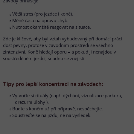
Závody přinášejí:
Větší stres (pro jezdce i koně).
Méně času na opravu chyb.
Nutnost okamžitě reagovat na situace.
Zde je klíčové, aby byl vztah vybudovaný při domácí práci
dost pevný, protože v závodním prostředí se všechno
zintenzivní. Koně hledají oporu – a pokud ji nenajdou v
soustředěném jezdci, snadno se znejistí.
Tipy pro lepší koncentraci na závodech:
Vytvořte si rituály (např. dýchání, vizualizace parkuru,
drezurní úlohy ).
Buďte s koněm už při přípravě, nespěchejte.
Soustřeďte se na jízdu, ne na výsledek.