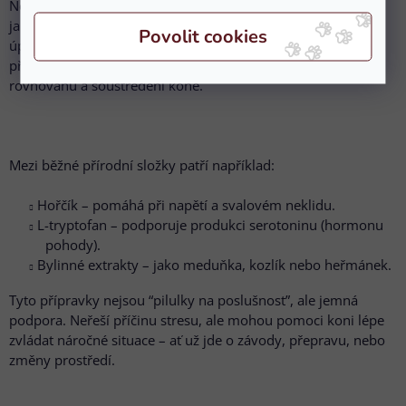
Někteří koně jsou nervóznější nebo přecitlivělí – a i když se
jako jezdci snažíme být klidní a soustředění, kůň nedokáže
úplně „vypnout“. Právě v těchto případech mohou pomoci
přírodní uklidňující přípravky, které podporují duševní
rovnováhu a soustředění koně.
Mezi běžné přírodní složky patří například:
Hořčík – pomáhá při napětí a svalovém neklidu.
L-tryptofan – podporuje produkci serotoninu (hormonu
pohody).
Bylinné extrakty – jako meduňka, kozlík nebo heřmánek.
Tyto přípravky nejsou “pilulky na poslušnost”, ale jemná
podpora. Neřeší příčinu stresu, ale mohou pomoci koni lépe
zvládat náročné situace – ať už jde o závody, přepravu, nebo
změny prostředí.