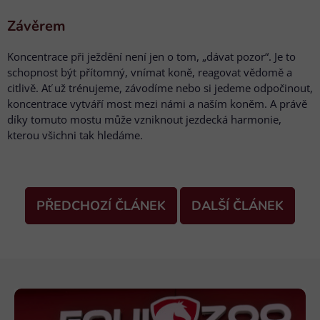
Závěrem
Koncentrace při ježdění není jen o tom, „dávat pozor“. Je to
schopnost být přítomný, vnímat koně, reagovat vědomě a
citlivě. Ať už trénujeme, závodíme nebo si jedeme odpočinout,
koncentrace vytváří most mezi námi a naším koněm. A právě
díky tomuto mostu může vzniknout jezdecká harmonie,
kterou všichni tak hledáme.
PŘEDCHOZÍ ČLÁNEK
DALŠÍ ČLÁNEK
Z
á
p