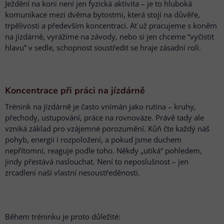
Ježdění na koni není jen fyzická aktivita – je to hluboká
komunikace mezi dvěma bytostmi, která stojí na důvěře,
trpělivosti a především koncentraci. Ať už pracujeme s koněm
na jízdárně, vyrážíme na závody, nebo si jen chceme “vyčistit
hlavu” v sedle, schopnost soustředit se hraje zásadní roli.
Koncentrace při práci na jízdárně
Trénink na jízdárně je často vnímán jako rutina – kruhy,
přechody, ustupování, práce na rovnováze. Právě tady ale
vzniká základ pro vzájemné porozumění. Kůň čte každý náš
pohyb, energii i rozpoložení, a pokud jsme duchem
nepřítomní, reaguje podle toho. Někdy „utíká“ pohledem,
jindy přestává naslouchat. Není to neposlušnost – jen
zrcadlení naší vlastní nesoustředěnosti.
Během tréninku je proto důležité: