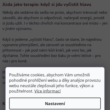
Jízda jako terapie: když si jdu vyčistit hlavu
Někdy ale sedáme do sedla ne proto, abychom trénovali nebo
závodili, ale abychom si odpočinuli, načerpali energii, prostě
si jízdu užili. I v těchto chvílích má koncentrace své místo – jen
v jiném významu.
Když si jedeme „vyčistit hlavu“, často se stane, že najednou
vypneme přemýšlení, ale zároveň se soustředíme na
přítomnost – jak pod námi kůň kráčí, jak voní les, jak
dýcháme. Tohle soustředění bez tlaku je velmi léčivé – pro
nás i pro koně.
Je důležité si uvědomit, že i relaxační jízda je forma práce s
Používáme cookies, abychom Vám umožnili
koněm. A pokud se v tu chvíli dokážeme naladit, kůň to
pohodlné prohlížení webu a díky analýze provozu
vnímá. Nevnímá naše starosti, ale náš klid.
webu neustále zlepšovali jeho funkce, výkon a
použitelnost.
Více informací
Když koncentrace drhne: pomocníci z přírody
Nastavení