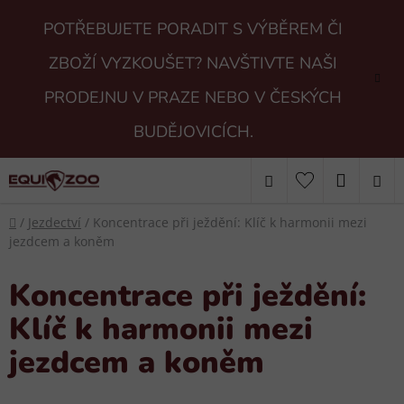
Přejít
POTŘEBUJETE PORADIT S VÝBĚREM ČI
na
obsah
ZBOŽÍ VYZKOUŠET? NAVŠTIVTE NAŠI
PRODEJNU V PRAZE NEBO V ČESKÝCH
BUDĚJOVICÍCH.
Hledat
NÁKUP
Domů
KOŠÍK
/
Jezdectví
/
Koncentrace při ježdění: Klíč k harmonii mezi
jezdcem a koněm
Koncentrace při ježdění:
Klíč k harmonii mezi
jezdcem a koněm