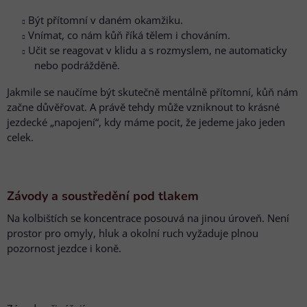
Být přítomní v daném okamžiku.
Vnímat, co nám kůň říká tělem i chováním.
Učit se reagovat v klidu a s rozmyslem, ne automaticky
nebo podrážděně.
Jakmile se naučíme být skutečně mentálně přítomní, kůň nám
začne důvěřovat. A právě tehdy může vzniknout to krásné
jezdecké „napojení“, kdy máme pocit, že jedeme jako jeden
celek.
Závody a soustředění pod tlakem
Na kolbištích se koncentrace posouvá na jinou úroveň. Není
prostor pro omyly, hluk a okolní ruch vyžaduje plnou
pozornost jezdce i koně.