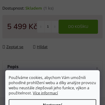
Dostupnost:
Skladem
(1 ks)
5 499 Kč
DO KOŠÍKU
Měrná cena:
Zeptat se
Hlídat
Popis
Používáme cookies, abychom Vám umožnili
Diskuze
pohodlné prohlížení webu a díky analýze provozu
webu neustále zlepšovali jeho funkce, výkon a
použitelnost.
Více informací
Z
Nastavení