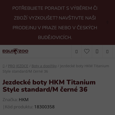
Přejít
POTŘEBUJETE PORADIT S VÝBĚREM ČI
na
obsah
ZBOŽÍ VYZKOUŠET? NAVŠTIVTE NAŠI
PRODEJNU V PRAZE NEBO V ČESKÝCH
BUDĚJOVICÍCH.
Hledat
NÁKUP
KOŠÍK
Domů
/
PRO JEZDCE
/
Boty a doplňky
/
Jezdecké boty HKM Titanium
Style standard/M černé 36
Jezdecké boty HKM Titanium
Style standard/M černé 36
Značka:
HKM
|
Kód produktu:
18300358