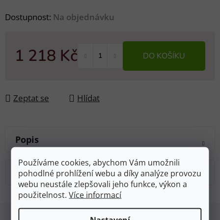
Dostupnost:
Na objednávku
1 218 Kč
DO KOŠÍKU
Měrná cena:
Zeptat se
Hlídat
Popis
Používáme cookies, abychom Vám umožnili
Diskuze
pohodlné prohlížení webu a díky analýze provozu
webu neustále zlepšovali jeho funkce, výkon a
použitelnost.
Více informací
Z
Nastavení