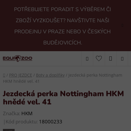
Přejít
POTŘEBUJETE PORADIT S VÝBĚREM ČI
na
obsah
ZBOŽÍ VYZKOUŠET? NAVŠTIVTE NAŠI
PRODEJNU V PRAZE NEBO V ČESKÝCH
BUDĚJOVICÍCH.
Hledat
NÁKUP
KOŠÍK
Domů
/
PRO JEZDCE
/
Boty a doplňky
/
Jezdecká perka Nottingham
HKM hnědé vel. 41
Jezdecká perka Nottingham HKM
hnědé vel. 41
Značka:
HKM
|
Kód produktu:
18000233