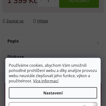
1 399 Kč
DO KOŠÍKU
Měrná cena:
Zeptat se
Hlídat
Popis
Diskuze
Používáme cookies, abychom Vám umožnili
pohodlné prohlížení webu a díky analýze provozu
Z
webu neustále zlepšovali jeho funkce, výkon a
á
použitelnost.
Více informací
p
a
Nastavení
t
í