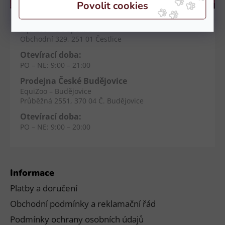
Kamenné prodejny
Prodejna Čestlice
EquiZoo – OC Spektrum
Obchodní 329, 251 01 Čestlice
Otevírací doba:
PO – NE: 9:00 – 21:00
Prodejna České Budějovice
EquiZoo – Budějovice
Průběžná 2551, 370 04 Č. Budějovice
Otevírací doba:
PO – NE: 9:00 – 20:00
Informace
Platby a doručení
Obchodní podmínky a reklamační řád
Podmínky ochrany osobních údajů