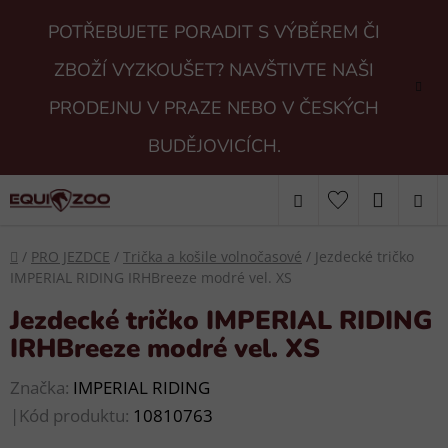
Přejít
POTŘEBUJETE PORADIT S VÝBĚREM ČI
na
obsah
ZBOŽÍ VYZKOUŠET? NAVŠTIVTE NAŠI
PRODEJNU V PRAZE NEBO V ČESKÝCH
BUDĚJOVICÍCH.
Hledat
NÁKUP
KOŠÍK
Domů
/
PRO JEZDCE
/
Trička a košile volnočasové
/
Jezdecké tričko
IMPERIAL RIDING IRHBreeze modré vel. XS
Jezdecké tričko IMPERIAL RIDING
IRHBreeze modré vel. XS
Značka:
IMPERIAL RIDING
|
Kód produktu:
10810763