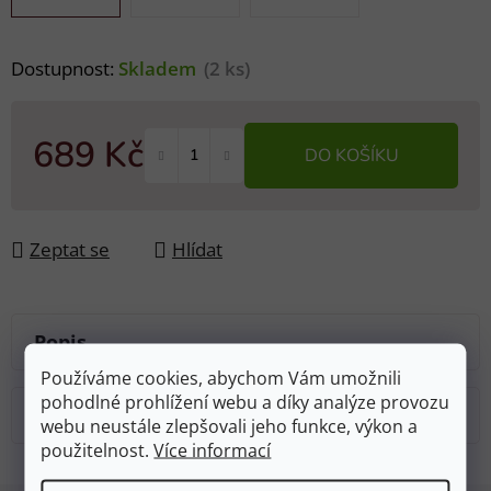
Dostupnost:
Skladem
(2 ks)
689 Kč
DO KOŠÍKU
Měrná cena:
Zeptat se
Hlídat
Popis
Používáme cookies, abychom Vám umožnili
pohodlné prohlížení webu a díky analýze provozu
Diskuze
webu neustále zlepšovali jeho funkce, výkon a
použitelnost.
Více informací