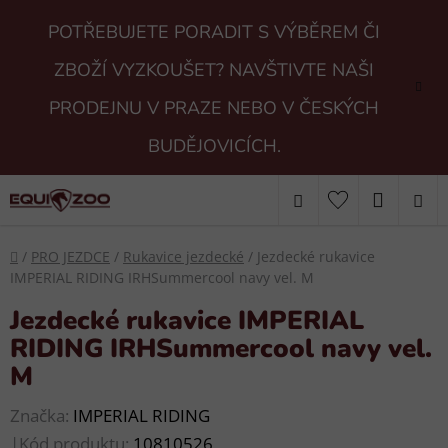
Přejít
POTŘEBUJETE PORADIT S VÝBĚREM ČI
na
obsah
ZBOŽÍ VYZKOUŠET? NAVŠTIVTE NAŠI
PRODEJNU V PRAZE NEBO V ČESKÝCH
BUDĚJOVICÍCH.
Hledat
NÁKUP
KOŠÍK
Domů
/
PRO JEZDCE
/
Rukavice jezdecké
/
Jezdecké rukavice
IMPERIAL RIDING IRHSummercool navy vel. M
Jezdecké rukavice IMPERIAL
RIDING IRHSummercool navy vel.
M
Značka:
IMPERIAL RIDING
|
Kód produktu:
10810526