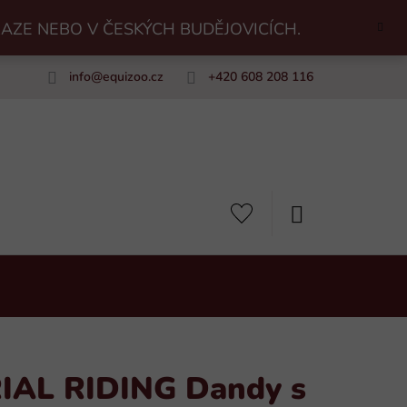
RAZE NEBO V ČESKÝCH BUDĚJOVICÍCH.
info
@
equizoo.cz
+420 608 208 116
uiZoo
NÁKUPNÍ
KOŠÍK
RIAL RIDING Dandy s