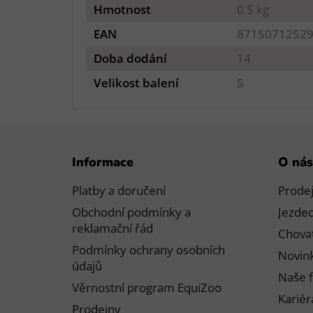
Hmotnost
0.5 kg
EAN
8715071252
Doba dodání
14
Velikost balení
S
Z
Informace
O nás
á
p
Platby a doručení
Prode
a
Obchodní podmínky a
Jezdec
t
reklamační řád
Chovat
í
Podmínky ochrany osobních
Novink
údajů
Naše f
Věrnostní program EquiZoo
Kariér
Prodejny