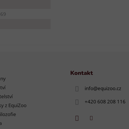
969
Kontakt
jny
tví
info
@
equizoo.cz
elství
+420 608 208 116
y z EquiZoo
ilozofie
a