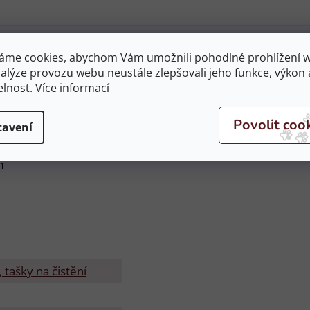
dy s dlouhým vlasem, neon pink, vel 
áme cookies, abychom Vám umožnili pohodlné prohlížení 
nalýze provozu webu neustále zlepšovali jeho funkce, výkon 
elnost.
Více informací
vlasem, neon pink, vel . UNI
tavení
m
, tašky na čistění