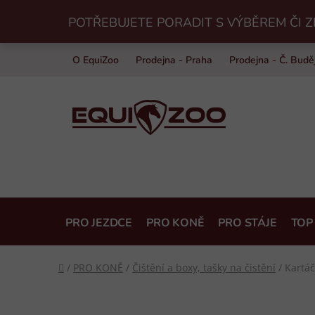
Přejít
POTŘEBUJETE PORADIT S VÝBĚREM ČI Z
na
obsah
O EquiZoo
Prodejna - Praha
Prodejna - Č. Budě
PRO JEZDCE
PRO KONĚ
PRO STÁJE
TOP
Domů
/
PRO KONĚ
/
Čištění a boxy, tašky na čistění
/
Kartáč