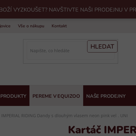
BOŽÍ VYZKOUŠET? NAVŠTIVTE NAŠI PRODEJNU V P
jovice
Vše o nákupu
Kontakt
Praní jezdeckého vybavení v Eq
HLEDAT
 PRODUKTY
PEREME V EQUIZOO
NAŠE PRODEJNY
 IMPERIAL RIDING Dandy s dlouhým vlasem neon pink vel . UNI
Kartáč IMPE