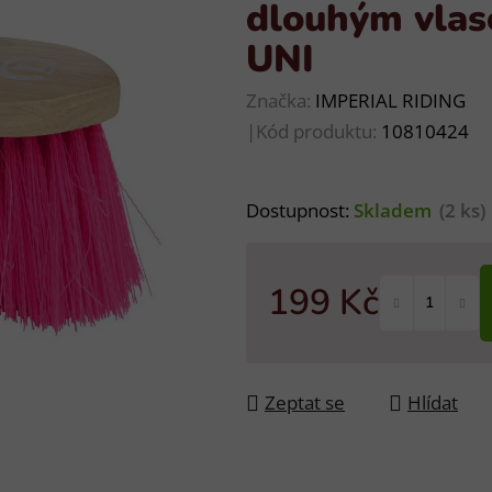
dlouhým vlas
UNI
Značka:
IMPERIAL RIDING
|
Kód produktu:
10810424
Dostupnost:
Skladem
(2 ks)
199 Kč
Měrná cena:
Zeptat se
Hlídat