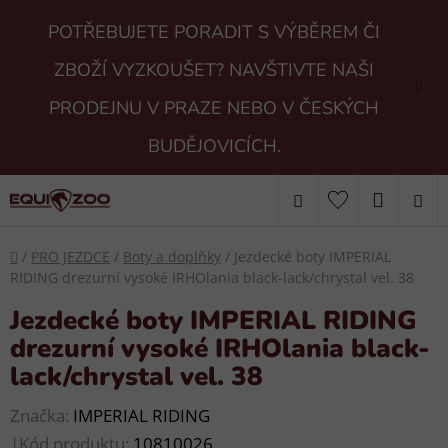
Přejít
POTŘEBUJETE PORADIT S VÝBĚREM ČI
na
obsah
ZBOŽÍ VYZKOUŠET? NAVŠTIVTE NAŠI
PRODEJNU V PRAZE NEBO V ČESKÝCH
BUDĚJOVICÍCH.
Hledat
NÁKUP
KOŠÍK
Domů
/
PRO JEZDCE
/
Boty a doplňky
/
Jezdecké boty IMPERIAL
RIDING drezurní vysoké IRHOlania black-lack/chrystal vel. 38
Jezdecké boty IMPERIAL RIDING
drezurní vysoké IRHOlania black-
lack/chrystal vel. 38
Značka:
IMPERIAL RIDING
|
Kód produktu:
10810026