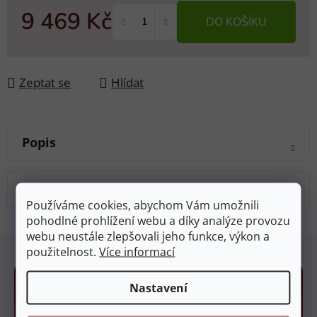
9 469 Kč
DO KOŠÍKU
Měrná cena:
Zeptat se
Hlídat
Popis
Diskuze
Používáme cookies, abychom Vám umožnili
pohodlné prohlížení webu a díky analýze provozu
webu neustále zlepšovali jeho funkce, výkon a
Z
použitelnost.
Více informací
á
p
Nastavení
a
t