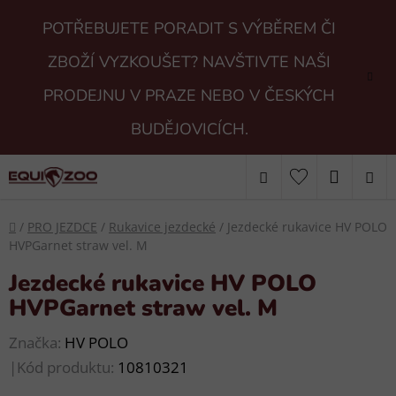
Přejít
POTŘEBUJETE PORADIT S VÝBĚREM ČI
na
obsah
ZBOŽÍ VYZKOUŠET? NAVŠTIVTE NAŠI
PRODEJNU V PRAZE NEBO V ČESKÝCH
BUDĚJOVICÍCH.
Hledat
NÁKUP
KOŠÍK
Domů
/
PRO JEZDCE
/
Rukavice jezdecké
/
Jezdecké rukavice HV POLO
HVPGarnet straw vel. M
Jezdecké rukavice HV POLO
HVPGarnet straw vel. M
Značka:
HV POLO
|
Kód produktu:
10810321