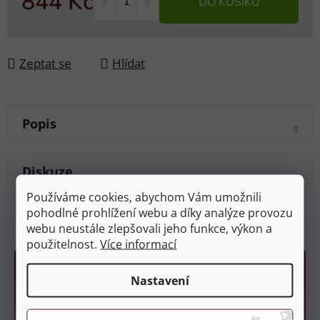
844 Kč
DO KOŠÍKU
Měrná cena:
Zeptat se
Hlídat
Popis
Diskuze
Používáme cookies, abychom Vám umožnili
pohodlné prohlížení webu a díky analýze provozu
Z
webu neustále zlepšovali jeho funkce, výkon a
á
použitelnost.
Více informací
p
a
Nastavení
t
í