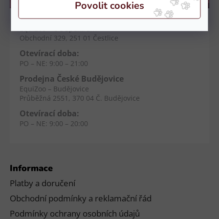
Kamenné prodejny
Prodejna Čestlice
EquiZoo – OC Spektrum
Obchodní 329, 251 01 Čestlice
Otevírací doba:
PO – NE: 9:00 – 21:00
Prodejna České Budějovice
EquiZoo – Budějovice
Průběžná 2551, 370 04 Č. Budějovice
Otevírací doba:
PO – NE: 9:00 – 20:00
Informace
Platby a doručení
Obchodní podmínky a reklamační řád
Podmínky ochrany osobních údajů