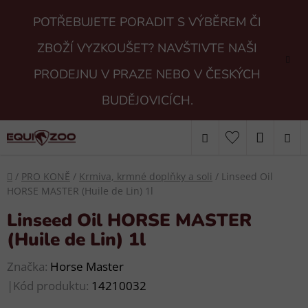
Přejít
POTŘEBUJETE PORADIT S VÝBĚREM ČI
na
obsah
ZBOŽÍ VYZKOUŠET? NAVŠTIVTE NAŠI
PRODEJNU V PRAZE NEBO V ČESKÝCH
BUDĚJOVICÍCH.
Hledat
NÁKUP
KOŠÍK
Domů
/
PRO KONĚ
/
Krmiva, krmné doplňky a soli
/
Linseed Oil
HORSE MASTER (Huile de Lin) 1l
Linseed Oil HORSE MASTER
(Huile de Lin) 1l
Značka:
Horse Master
|
Kód produktu:
14210032