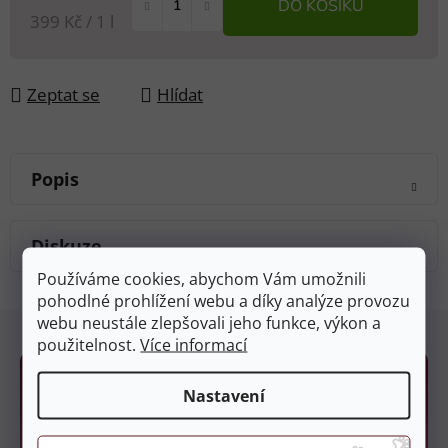
DO KOŠÍKU
Měrná cena:
399 Kč / 1 l
Zeptat se
Hlídat
Popis
Diskuze
Používáme cookies, abychom Vám umožnili
pohodlné prohlížení webu a díky analýze provozu
Z
webu neustále zlepšovali jeho funkce, výkon a
á
použitelnost.
Více informací
p
a
Nastavení
t