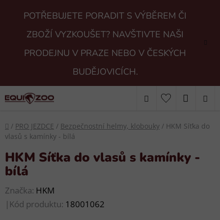
Přejít
POTŘEBUJETE PORADIT S VÝBĚREM ČI
na
obsah
ZBOŽÍ VYZKOUŠET? NAVŠTIVTE NAŠI
PRODEJNU V PRAZE NEBO V ČESKÝCH
BUDĚJOVICÍCH.
Hledat
NÁKUP
KOŠÍK
Domů
/
PRO JEZDCE
/
Bezpečnostní helmy, klobouky
/
HKM Síťka do
vlasů s kamínky - bílá
HKM Síťka do vlasů s kamínky -
bílá
Značka:
HKM
|
Kód produktu:
18001062