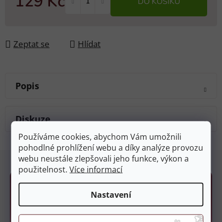
129 Kč
DO KOŠÍKU
Měrná cena:
Zeptat se
Hlídat
Popis
Diskuze
Používáme cookies, abychom Vám umožnili
pohodlné prohlížení webu a díky analýze provozu
Z
webu neustále zlepšovali jeho funkce, výkon a
á
použitelnost.
Více informací
p
a
Nastavení
t
í