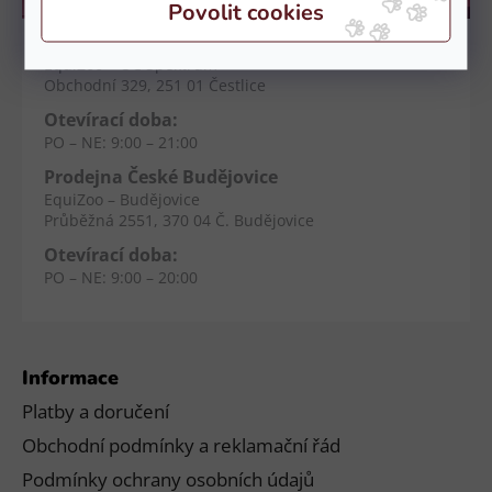
Kamenné prodejny
Prodejna Čestlice
EquiZoo – OC Spektrum
Obchodní 329, 251 01 Čestlice
Otevírací doba:
PO – NE: 9:00 – 21:00
Prodejna České Budějovice
EquiZoo – Budějovice
Průběžná 2551, 370 04 Č. Budějovice
Otevírací doba:
PO – NE: 9:00 – 20:00
Informace
Platby a doručení
Obchodní podmínky a reklamační řád
Podmínky ochrany osobních údajů