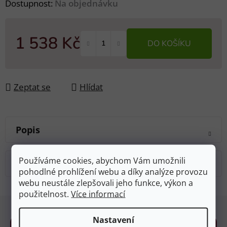
Dostupnost:
Na objednávku
1 538 Kč
DO KOŠÍKU
Měrná cena:
Zeptat se
Hlídat
Popis
Používáme cookies, abychom Vám umožnili
Diskuze
pohodlné prohlížení webu a díky analýze provozu
webu neustále zlepšovali jeho funkce, výkon a
použitelnost.
Více informací
Z
á
Nastavení