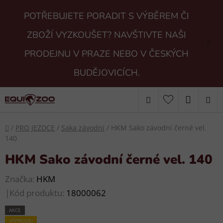
Přejít
POTŘEBUJETE PORADIT S VÝBĚREM ČI
na
obsah
ZBOŽÍ VYZKOUŠET? NAVŠTIVTE NAŠI
PRODEJNU V PRAZE NEBO V ČESKÝCH
BUDĚJOVICÍCH.
Hledat
NÁKUP
KOŠÍK
Domů
/
PRO JEZDCE
/
Saka závodní
/
HKM Sako závodní černé vel.
140
HKM Sako závodní černé vel. 140
Značka:
HKM
|
Kód produktu:
18000062
AKCE
VÝPRODEJ