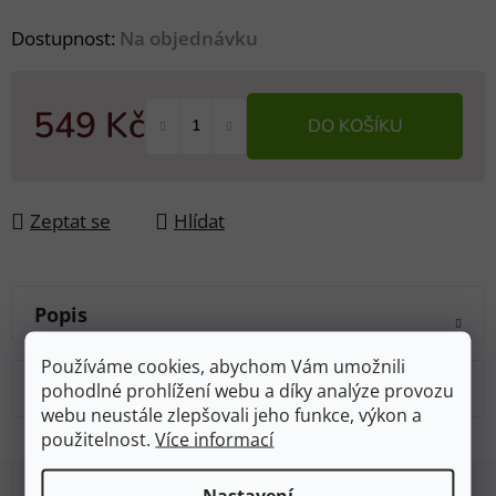
Dostupnost:
Na objednávku
549 Kč
DO KOŠÍKU
Měrná cena:
Zeptat se
Hlídat
Popis
Používáme cookies, abychom Vám umožnili
Diskuze
pohodlné prohlížení webu a díky analýze provozu
webu neustále zlepšovali jeho funkce, výkon a
použitelnost.
Více informací
Z
Nastavení