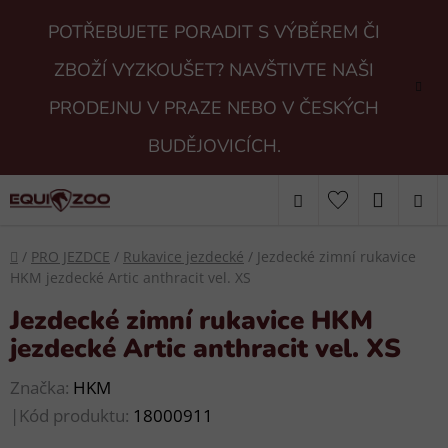
Přejít
POTŘEBUJETE PORADIT S VÝBĚREM ČI
na
obsah
ZBOŽÍ VYZKOUŠET? NAVŠTIVTE NAŠI
PRODEJNU V PRAZE NEBO V ČESKÝCH
BUDĚJOVICÍCH.
Hledat
NÁKUP
KOŠÍK
Domů
/
PRO JEZDCE
/
Rukavice jezdecké
/
Jezdecké zimní rukavice
HKM jezdecké Artic anthracit vel. XS
Jezdecké zimní rukavice HKM
jezdecké Artic anthracit vel. XS
Značka:
HKM
|
Kód produktu:
18000911